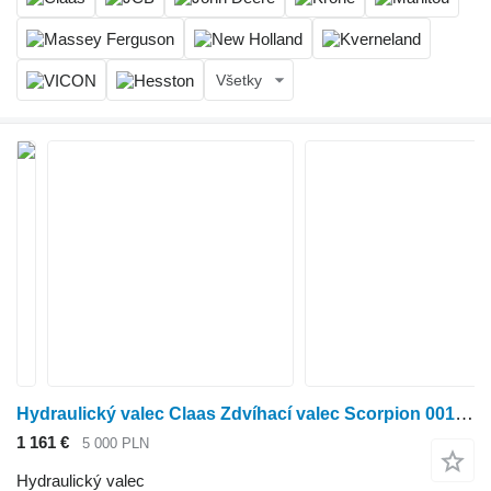
Všetky
Hydraulický valec Claas Zdvíhací valec Scorpion 0013031440 na poľnohospodárskeho nakladača Claas Scorpion
1 161 €
5 000 PLN
Hydraulický valec