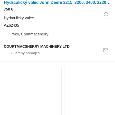
Hydraulický valec John Deere 3215, 3200, 3400, 3220, 3200 Front Axle Steering Cylinder Az6249 AZ62495 na poľnohospodárskeho nakladača
750 €
Hydraulický valec
AZ62495
Írsko, Courtmacsherry
COURTMACSHERRY MACHINERY LTD