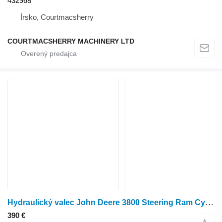
432968
Írsko, Courtmacsherry
COURTMACSHERRY MACHINERY LTD
Hydraulický valec John Deere 3800 Steering Ram Cylinder Az57093 AZ57093 na poľnohospodárskeho nakladača
390 €