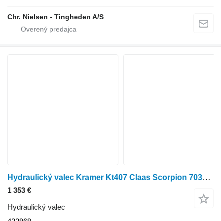
Chr. Nielsen - Tingheden A/S
Hydraulický valec Kramer Kt407 Claas Scorpion 7035 Front Axle Steering Cylinder 26.25, 43 432968 na poľnohospodárskeho nakladača
1 353 €
Hydraulický valec