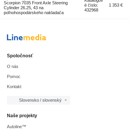
Katalógov
Scorpion 7035 Front Axle Steering
é číslo:
1 353 €
Cylinder 26.25, 43 na
432968
poľnohospodárskeho nakladača
Spoločnosť
O nás
Pomoc
Kontakt
Slovensko / slovenský
Naše projekty
Autoline™