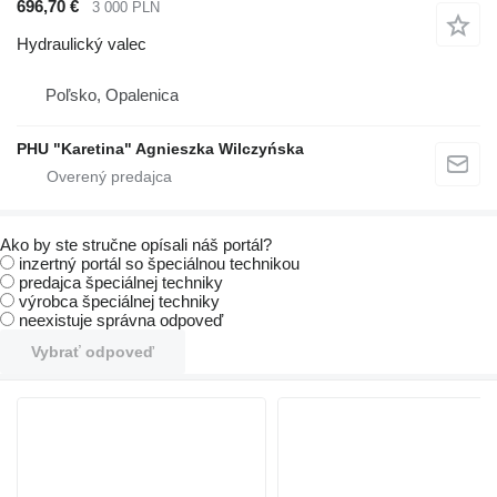
696,70 €
3 000 PLN
Hydraulický valec
Poľsko, Opalenica
PHU "Karetina" Agnieszka Wilczyńska
Ako by ste stručne opísali náš portál?
inzertný portál so špeciálnou technikou
predajca špeciálnej techniky
výrobca špeciálnej techniky
neexistuje správna odpoveď
Vybrať odpoveď