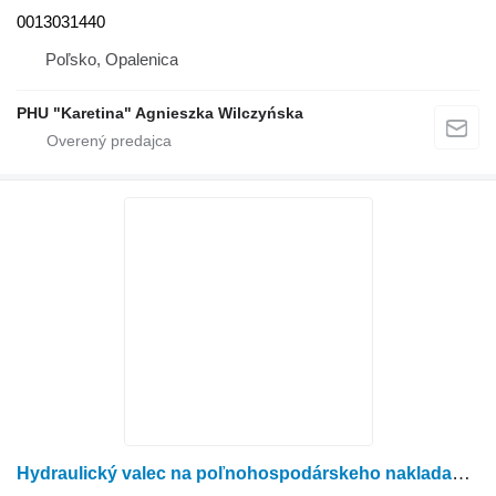
0013031440
Poľsko, Opalenica
PHU "Karetina" Agnieszka Wilczyńska
Hydraulický valec na poľnohospodárskeho nakladača JCB 531-70