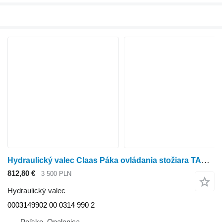
Hydraulický valec Claas Páka ovládania stožiara TARGO K70 0003149902 00 0314 990 2 na poľnohospodárskeho nakladača Claas TARGO K70
812,80 €
3 500 PLN
Hydraulický valec
0003149902 00 0314 990 2
Poľsko, Opalenica