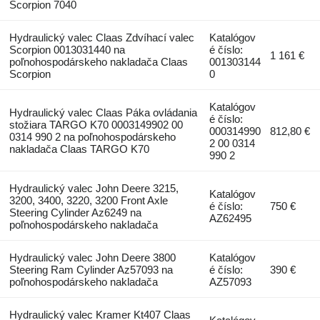
Scorpion 7040
Hydraulický valec Claas Zdvíhací valec
Katalógov
Scorpion 0013031440 na
é číslo:
1 161 €
poľnohospodárskeho nakladača Claas
001303144
Scorpion
0
Katalógov
Hydraulický valec Claas Páka ovládania
é číslo:
stožiara TARGO K70 0003149902 00
000314990
812,80 €
0314 990 2 na poľnohospodárskeho
2 00 0314
nakladača Claas TARGO K70
990 2
Hydraulický valec John Deere 3215,
Katalógov
3200, 3400, 3220, 3200 Front Axle
é číslo:
750 €
Steering Cylinder Az6249 na
AZ62495
poľnohospodárskeho nakladača
Hydraulický valec John Deere 3800
Katalógov
Steering Ram Cylinder Az57093 na
é číslo:
390 €
poľnohospodárskeho nakladača
AZ57093
Hydraulický valec Kramer Kt407 Claas