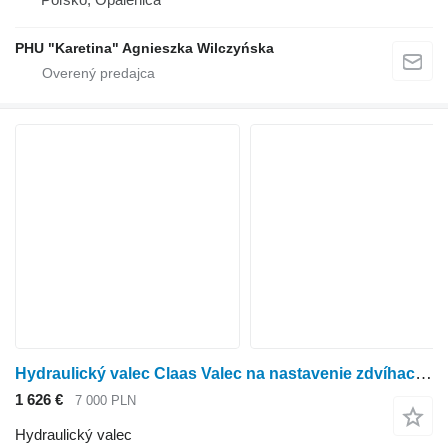
PHU "Karetina" Agnieszka Wilczyńska
Hydraulický valec Claas Valec na nastavenie zdvíhacieho valca Scorpion 7040 001300370 na poľnohospodárskeho nakladača Claas Scorpion 7040
1 626 €
7 000 PLN
Hydraulický valec