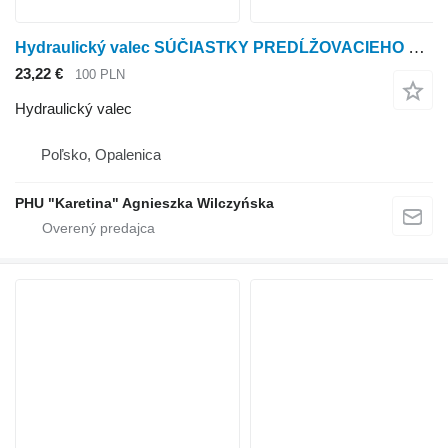
Hydraulický valec SÚČIASTKY PREDĹŽOVACIEHO VALCA DO ZDVIHÁKA Schaffer 5680 T na poľnohospodárskeho nakladača Schäffer 5680 T
23,22 €
100 PLN
Hydraulický valec
Poľsko, Opalenica
PHU "Karetina" Agnieszka Wilczyńska