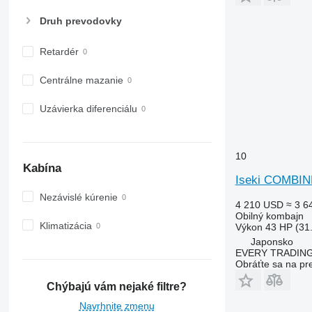
Druh prevodovky
Retardér
Centrálne mazanie
Uzávierka diferenciálu
10
Kabína
Iseki COMBIN
Nezávislé kúrenie
4 210 USD
≈ 3 6
Obilný kombajn
Klimatizácia
Výkon
43 HP (31
Japonsko
EVERY TRADING
Obráťte sa na pr
Chýbajú vám nejaké filtre?
Navrhnite zmenu