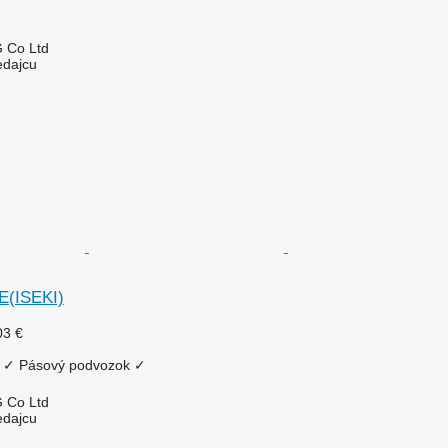
 Co Ltd
edajcu
E(ISEKI)
03 €
✓
Pásový podvozok
✓
 Co Ltd
edajcu