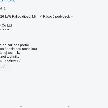
E(ISEKI)
03 €
.26 kW)
Palivo
diesel
Mini
✓
Pásový podvozok
✓
 Co Ltd
edajcu
e opísali náš portál?
l so špeciálnou technikou
álnej techniky
lnej techniky
rávna odpoveď
veď