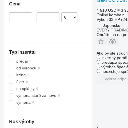
Iseki COMBIN
Cena
8250
2256
W-series
4 510 USD
≈ 3 9
9120
2264
Obilný kombajn
–
9230
7300
Výkon
33 HP (24
Japonsko
9240
7350
EVERY TRADING
Axial-Flow
7450
Obráťte sa na pr
7750
7780
Typ inzerátu
8100
Ako by ste stručn
inzertný portá
8200
predaj
predajca špeci
8300
výrobca špeciá
od výrobcu
neexistuje sp
8400
lízing
Vybrať odpo
8500
úver
8600
na splátky
9500
výmena staré za nové
9560
výmena
9600
9610
Rok výroby
9640