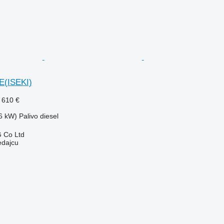
E(ISEKI)
 610 €
6 kW)
Palivo
diesel
 Co Ltd
edajcu