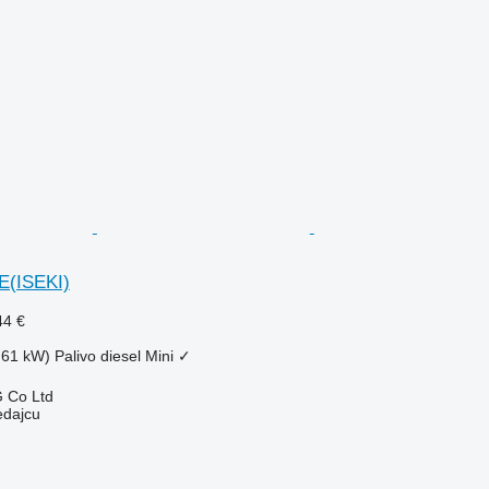
E(ISEKI)
44 €
.61 kW)
Palivo
diesel
Mini
✓
 Co Ltd
edajcu