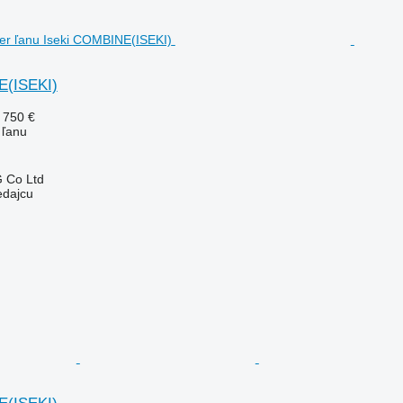
E(ISEKI)
 750 €
 ľanu
 Co Ltd
edajcu