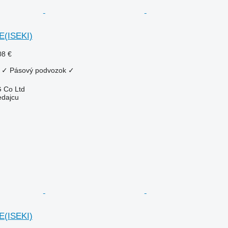
E(ISEKI)
08 €
✓
Pásový podvozok
✓
 Co Ltd
edajcu
E(ISEKI)