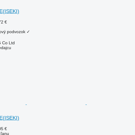
E(ISEKI)
72 €
ový podvozok
✓
 Co Ltd
edajcu
E(ISEKI)
05 €
 ľanu