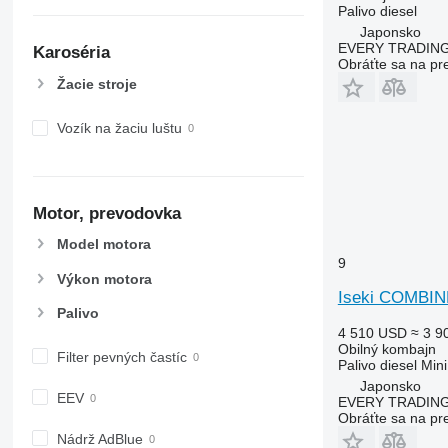
X-series
Palivo
diesel
Japonsko
EVERY TRADING
Karoséria
Obráťte sa na pr
Žacie stroje
Vozík na žaciu luštu
Motor, prevodovka
Model motora
9
Výkon motora
Iseki COMBIN
Palivo
4 510 USD
≈ 3 9
Obilný kombajn
Filter pevných častíc
Palivo
diesel
Mini
Japonsko
EEV
EVERY TRADING
Obráťte sa na pr
Nádrž AdBlue