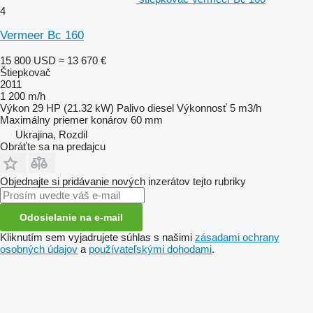
4
Vermeer Bc 160
15 800 USD
≈ 13 670 €
Štiepkovač
2011
1 200 m/h
Výkon
29 HP (21.32 kW)
Palivo
diesel
Výkonnosť
5 m3/h
Maximálny priemer konárov
60 mm
Ukrajina, Rozdil
Obráťte sa na predajcu
Objednajte si pridávanie nových inzerátov tejto rubriky
Odosielanie na e-mail
Kliknutím sem vyjadrujete súhlas s našimi
zásadami ochrany
osobných údajov
a
používateľskými dohodami
.