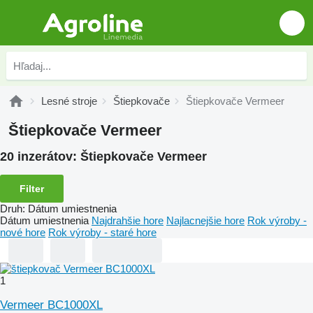
Lesné stroje
Štiepkovače
Štiepkovače Vermeer
Štiepkovače Vermeer
20 inzerátov:
Štiepkovače Vermeer
Filter
Druh
:
Dátum umiestnenia
Dátum umiestnenia
Najdrahšie hore
Najlacnejšie hore
Rok výroby -
nové hore
Rok výroby - staré hore
1
Vermeer BC1000XL