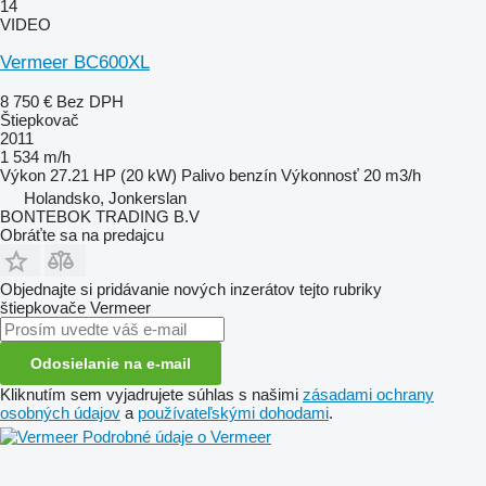
14
VIDEO
Vermeer BC600XL
8 750 €
Bez DPH
Štiepkovač
2011
1 534 m/h
Výkon
27.21 HP (20 kW)
Palivo
benzín
Výkonnosť
20 m3/h
Holandsko, Jonkerslan
BONTEBOK TRADING B.V
Obráťte sa na predajcu
Objednajte si pridávanie nových inzerátov tejto rubriky
štiepkovače
Vermeer
Odosielanie na e-mail
Kliknutím sem vyjadrujete súhlas s našimi
zásadami ochrany
osobných údajov
a
používateľskými dohodami
.
Podrobné údaje o Vermeer