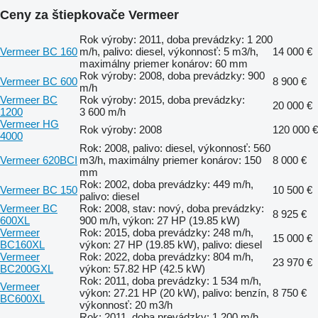
Ceny za štiepkovače Vermeer
Rok výroby: 2011, doba prevádzky: 1 200
Vermeer BC 160
m/h, palivo: diesel, výkonnosť: 5 m3/h,
14 000 €
maximálny priemer konárov: 60 mm
Rok výroby: 2008, doba prevádzky: 900
Vermeer BC 600
8 900 €
m/h
Vermeer BC
Rok výroby: 2015, doba prevádzky:
20 000 €
1200
3 600 m/h
Vermeer HG
Rok výroby: 2008
120 000 €
4000
Rok: 2008, palivo: diesel, výkonnosť: 560
Vermeer 620BCI
m3/h, maximálny priemer konárov: 150
8 000 €
mm
Rok: 2002, doba prevádzky: 449 m/h,
Vermeer BC 150
10 500 €
palivo: diesel
Vermeer BC
Rok: 2008, stav: nový, doba prevádzky:
8 925 €
600XL
900 m/h, výkon: 27 HP (19.85 kW)
Vermeer
Rok: 2015, doba prevádzky: 248 m/h,
15 000 €
BC160XL
výkon: 27 HP (19.85 kW), palivo: diesel
Vermeer
Rok: 2022, doba prevádzky: 804 m/h,
23 970 €
BC200GXL
výkon: 57.82 HP (42.5 kW)
Rok: 2011, doba prevádzky: 1 534 m/h,
Vermeer
výkon: 27.21 HP (20 kW), palivo: benzín,
8 750 €
BC600XL
výkonnosť: 20 m3/h
Rok: 2011, doba prevádzky: 1 200 m/h,