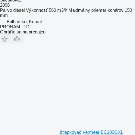
2008
Palivo
diesel
Výkonnosť
560 m3/h
Maximálny priemer konárov
150
mm
Bulharsko, Kubrat
PRONAM LTD
Obráťte sa na predajcu
štiepkovač Vermeer BC200GXL