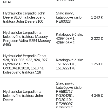
N141
Hydraulické čerpadlo John
Stav: nový,
Deere 8100 na kolesového
katalógové číslo:
1 240 €
traktora John Deere 8100
RE60323
Hydraulické čerpadlo na
Katalógové číslo:
kolesového traktora Massey
4299408M1
2 322 €
Ferguson Valtra S354 Massey
4299408M2
8480
Hydraulické čerpadlo Fendt
928, 930, 936, 922, 924, 927,
Katalógové číslo:
Hydraulic Pump
1519222176,
1 250 €
G931941101010, 1519 na
1519222178
kolesového traktora 928
Stav: nový,
katalógové číslo:
Hydraulické čerpadlo na
RE563717,
kolesového traktora John
PG204251,
4 349 €
Deere
PG201104,
RE289097
RE563717