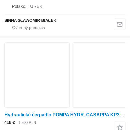
Poľsko, TUREK
SINNA SŁAWOMIR BIAŁEK
Hydraulické čerpadlo POMPA HYDR. CASAPPA KP30.34-A8K9 POMPA TYLNA STERUJĄCA PLP2016D0 na kolesového traktora
418 €
1 800 PLN