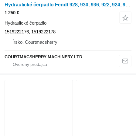
Hydraulické čerpadlo Fendt 928, 930, 936, 922, 924, 927, Hydraulic Pump G931941101010, 1519 1519222176 na kolesového traktora 928
1 250 €
Hydraulické čerpadlo
1519222176, 1519222178
Írsko, Courtmacsherry
COURTMACSHERRY MACHINERY LTD