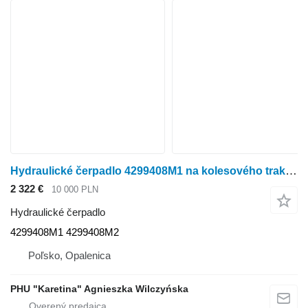
Hydraulické čerpadlo 4299408M1 na kolesového traktora Massey Ferguson Valtra S354 Massey 8480
2 322 €
10 000 PLN
Hydraulické čerpadlo
4299408M1 4299408M2
Poľsko, Opalenica
PHU "Karetina" Agnieszka Wilczyńska