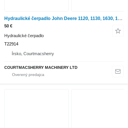
Hydraulické čerpadlo John Deere 1120, 1130, 1630, 1830 Hydraulic Pump Drive Shaft Coupler T22914 na kolesového traktora
50 €
Hydraulické čerpadlo
T22914
Írsko, Courtmacsherry
COURTMACSHERRY MACHINERY LTD