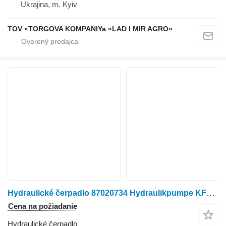
Ukrajina, m. Kyiv
TOV «TORGOVA KOMPANIYa «LAD I MIR AGRO»
Hydraulické čerpadlo 87020734 Hydraulikpumpe KFP5150-90-KP 1013CYRF-SP, Case IH 450, na kolesového traktora Case IH 450
Cena na požiadanie
Hydraulické čerpadlo