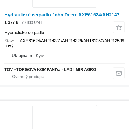
Hydraulické čerpadlo John Deere AXE61624/AH214331/AH214329/AH161250/AH212539 na kolesového traktora John Deere
1 377 €
70 830 UAH
Hydraulické čerpadlo
Stav
AXE61624/AH214331/AH214329/AH161250/AH212539
nový
Ukrajina, m. Kyiv
TOV «TORGOVA KOMPANIYa «LAD I MIR AGRO»