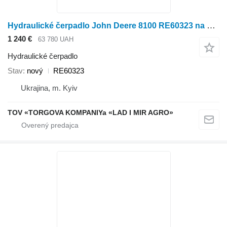
Hydraulické čerpadlo John Deere 8100 RE60323 na kolesového traktora John Deere 8100
1 240 €
63 780 UAH
Hydraulické čerpadlo
Stav
nový
RE60323
Ukrajina, m. Kyiv
TOV «TORGOVA KOMPANIYa «LAD I MIR AGRO»