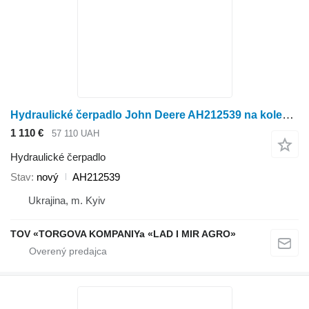
Hydraulické čerpadlo John Deere AH212539 na kolesového traktora John Deere
1 110 €
57 110 UAH
Hydraulické čerpadlo
Stav
nový
AH212539
Ukrajina, m. Kyiv
TOV «TORGOVA KOMPANIYa «LAD I MIR AGRO»