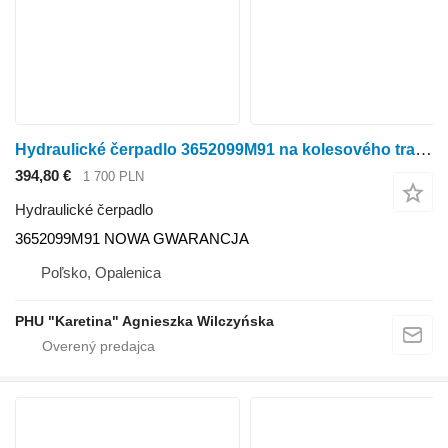
Hydraulické čerpadlo 3652099M91 na kolesového traktora Massey Ferguson Massey Fergusson MF 2230 2225 Landini McCormick
394,80 €
1 700 PLN
Hydraulické čerpadlo
3652099M91 NOWA GWARANCJA
Poľsko, Opalenica
PHU "Karetina" Agnieszka Wilczyńska