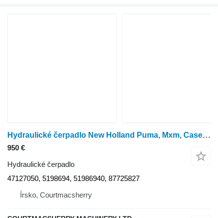
Hydraulické čerpadlo New Holland Puma, Mxm, Case T6070, Mxu Series Hydraulic Pump 51986940 47127050 na kolesového traktora
950 €
Hydraulické čerpadlo
47127050, 5198694, 51986940, 87725827
Írsko, Courtmacsherry