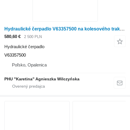
Hydraulické čerpadlo V63357500 na kolesového traktora Valtra N141
580,60 €
2 500 PLN
Hydraulické čerpadlo
V63357500
Poľsko, Opalenica
PHU "Karetina" Agnieszka Wilczyńska