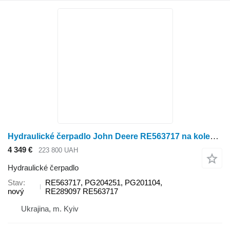
Hydraulické čerpadlo John Deere RE563717 na kolesového traktora John Deere
4 349 €
223 800 UAH
Hydraulické čerpadlo
Stav
RE563717, PG204251, PG201104,
nový
RE289097 RE563717
Ukrajina, m. Kyiv