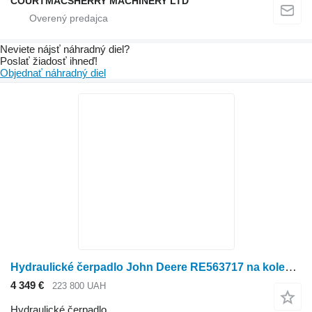
COURTMACSHERRY MACHINERY LTD
Neviete nájsť náhradný diel?
Poslať žiadosť ihneď!
Objednať náhradný diel
Hydraulické čerpadlo John Deere RE563717 na kolesového traktora John Deere
4 349 €
223 800 UAH
Hydraulické čerpadlo