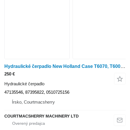
Hydraulické čerpadlo New Holland Case T6070, T6000, Tsa Hydraulic Pump 47135546, 87395822 na kolesového traktora T6070
250 €
Hydraulické čerpadlo
47135546, 87395822, 0510725156
Írsko, Courtmacsherry
COURTMACSHERRY MACHINERY LTD