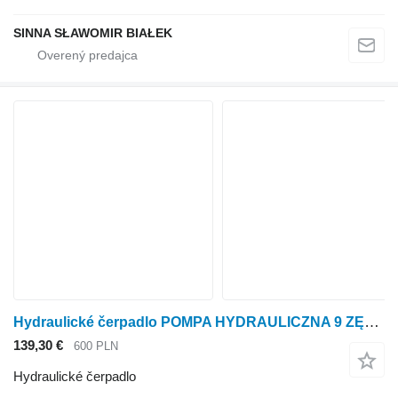
SINNA SŁAWOMIR BIAŁEK
Hydraulické čerpadlo POMPA HYDRAULICZNA 9 ZĘBÓW SNP2/8DFRO3/9L SNP2/17D5006REP679K na kolesového traktora
139,30 €
600 PLN
Hydraulické čerpadlo