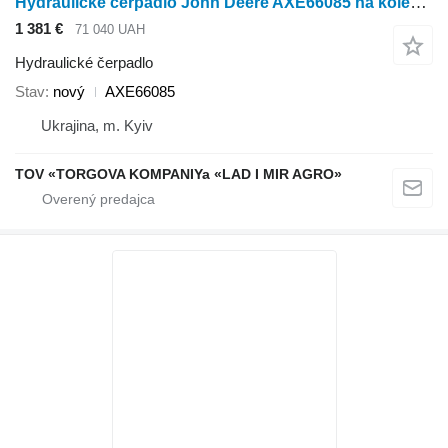
Hydraulické čerpadlo John Deere AXE66085 na kolesového traktora John Deere
1 381 €
71 040 UAH
Hydraulické čerpadlo
Stav
nový
AXE66085
Ukrajina, m. Kyiv
TOV «TORGOVA KOMPANIYa «LAD I MIR AGRO»