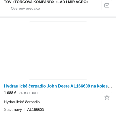
TOV «TORGOVA KOMPANIYa «LAD I MIR AGRO»
Hydraulické čerpadlo John Deere AL166639 na kolesového traktora John Deere
1 688 €
86 830 UAH
Hydraulické čerpadlo
Stav
nový
AL166639