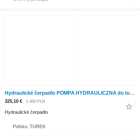
Hydraulické čerpadlo POMPA HYDRAULICZNA do tura/ ergosa lub innej B03 PZBAN3025HL10 na kolesového traktora
325,10 €
1 400 PLN
Hydraulické čerpadlo
Poľsko, TUREK