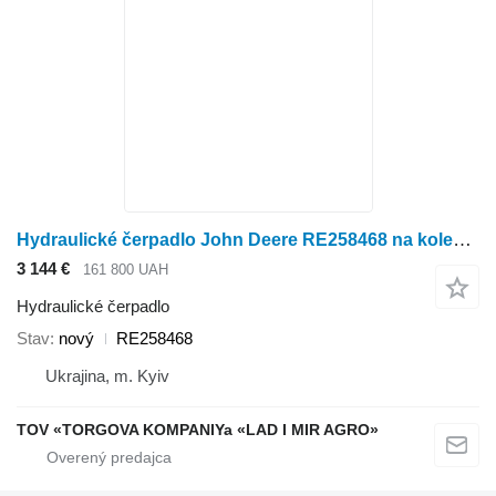
Hydraulické čerpadlo John Deere RE258468 na kolesového traktora
3 144 €
161 800 UAH
Hydraulické čerpadlo
Stav
nový
RE258468
Ukrajina, m. Kyiv
TOV «TORGOVA KOMPANIYa «LAD I MIR AGRO»