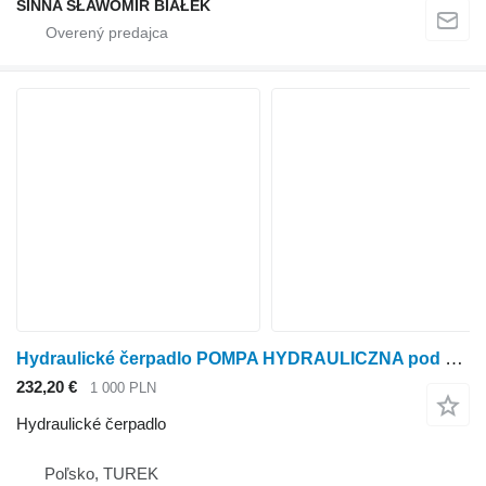
SINNA SŁAWOMIR BIAŁEK
Hydraulické čerpadlo POMPA HYDRAULICZNA pod koło pasowe silnika traktora BD3 L.507844 na kolesového traktora
232,20 €
1 000 PLN
Hydraulické čerpadlo
Poľsko, TUREK