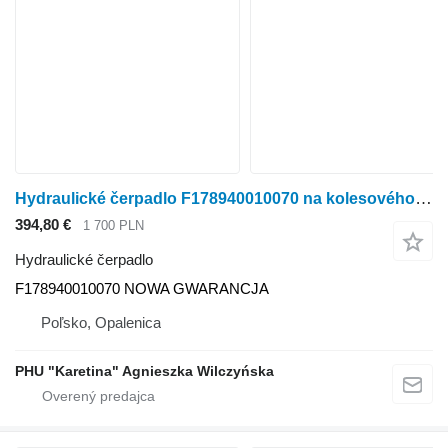
Hydraulické čerpadlo F178940010070 na kolesového traktora Fendt Farmer
394,80 €
1 700 PLN
Hydraulické čerpadlo
F178940010070 NOWA GWARANCJA
Poľsko, Opalenica
PHU "Karetina" Agnieszka Wilczyńska