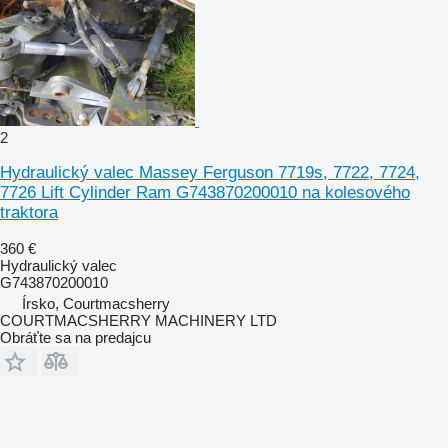
2
Hydraulický valec Massey Ferguson 7719s, 7722, 7724,
7726 Lift Cylinder Ram G743870200010 na kolesového
traktora
360 €
Hydraulický valec
G743870200010
Írsko, Courtmacsherry
COURTMACSHERRY MACHINERY LTD
Obráťte sa na predajcu