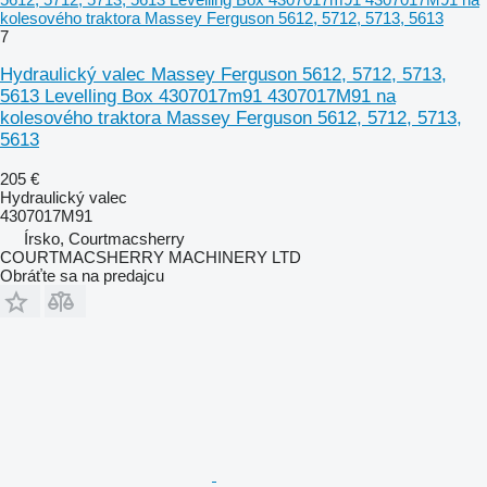
kolesového traktora Massey Ferguson 5612, 5712, 5713, 5613
7
Hydraulický valec Massey Ferguson 5612, 5712, 5713,
5613 Levelling Box 4307017m91 4307017M91 na
kolesového traktora Massey Ferguson 5612, 5712, 5713,
5613
205 €
Hydraulický valec
4307017M91
Írsko, Courtmacsherry
COURTMACSHERRY MACHINERY LTD
Obráťte sa na predajcu