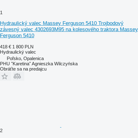
1
Hydraulický valec Massey Ferguson 5410 Trojbodový
závesný valec 4302693M95 na kolesového traktora Massey
Ferguson 5410
418 €
1 800 PLN
Hydraulický valec
Poľsko, Opalenica
PHU "Karetina" Agnieszka Wilczyńska
Obráťte sa na predajcu
2