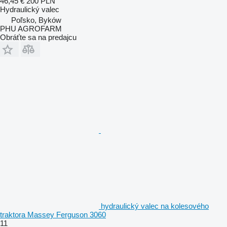
46,45 €
200 PLN
Hydraulický valec
Poľsko, Byków
PHU AGROFARM
Obráťte sa na predajcu
hydraulický valec na kolesového
traktora Massey Ferguson 3060
11