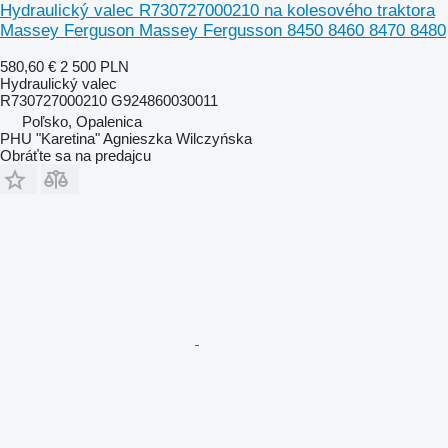
Hydraulický valec R730727000210 na kolesového traktora
Massey Ferguson Massey Fergusson 8450 8460 8470 8480
580,60 €
2 500 PLN
Hydraulický valec
R730727000210 G924860030011
Poľsko, Opalenica
PHU "Karetina" Agnieszka Wilczyńska
Obráťte sa na predajcu