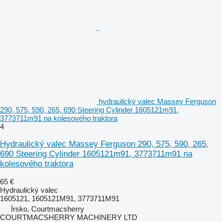
hydraulický valec Massey Ferguson
290, 575, 590, 265, 690 Steering Cylinder 1605121m91,
3773711m91 na kolesového traktora
4
Hydraulický valec Massey Ferguson 290, 575, 590, 265,
690 Steering Cylinder 1605121m91, 3773711m91 na
kolesového traktora
65 €
Hydraulický valec
1605121, 1605121M91, 3773711M91
Írsko, Courtmacsherry
COURTMACSHERRY MACHINERY LTD