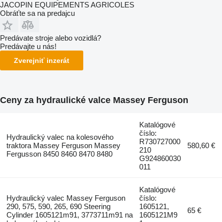
JACOPIN EQUIPEMENTS AGRICOLES
Obráťte sa na predajcu
Predávate stroje alebo vozidlá?
Predávajte u nás!
Zverejniť inzerát
Ceny za hydraulické valce Massey Ferguson
Katalógové
číslo:
Hydraulický valec na kolesového
R730727000
traktora Massey Ferguson Massey
580,60 €
210
Fergusson 8450 8460 8470 8480
G924860030
011
Katalógové
Hydraulický valec Massey Ferguson
číslo:
290, 575, 590, 265, 690 Steering
1605121,
65 €
Cylinder 1605121m91, 3773711m91 na
1605121M9