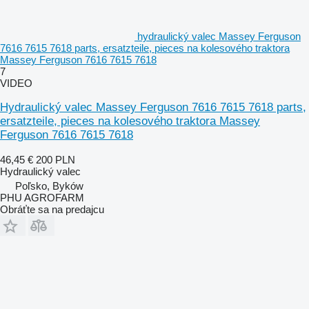
hydraulický valec Massey Ferguson
7616 7615 7618 parts, ersatzteile, pieces na kolesového traktora
Massey Ferguson 7616 7615 7618
7
VIDEO
Hydraulický valec Massey Ferguson 7616 7615 7618 parts,
ersatzteile, pieces na kolesového traktora Massey
Ferguson 7616 7615 7618
46,45 €
200 PLN
Hydraulický valec
Poľsko, Byków
PHU AGROFARM
Obráťte sa na predajcu