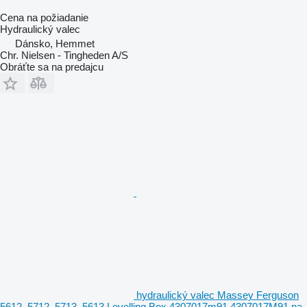
Cena na požiadanie
Hydraulický valec
Dánsko, Hemmet
Chr. Nielsen - Tingheden A/S
Obráťte sa na predajcu
hydraulický valec Massey Ferguson
5612, 5712, 5713, 5613 Levelling Box 4307017m91 4307017M91 na