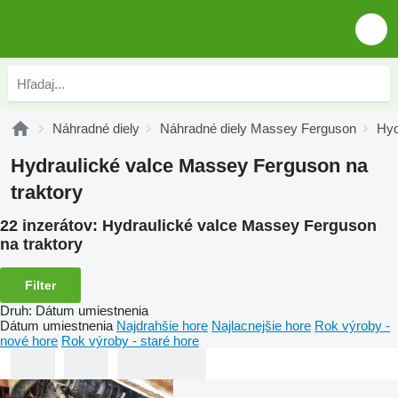
Náhradné diely
Náhradné diely Massey Ferguson
Hyd
Hydraulické valce Massey Ferguson na
traktory
22 inzerátov:
Hydraulické valce Massey Ferguson
na traktory
Filter
Druh
:
Dátum umiestnenia
Dátum umiestnenia
Najdrahšie hore
Najlacnejšie hore
Rok výroby -
nové hore
Rok výroby - staré hore