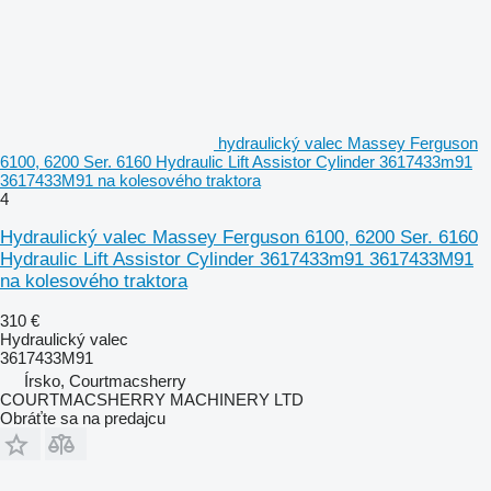
hydraulický valec Massey Ferguson
6100, 6200 Ser. 6160 Hydraulic Lift Assistor Cylinder 3617433m91
3617433M91 na kolesového traktora
4
Hydraulický valec Massey Ferguson 6100, 6200 Ser. 6160
Hydraulic Lift Assistor Cylinder 3617433m91 3617433M91
na kolesového traktora
310 €
Hydraulický valec
3617433M91
Írsko, Courtmacsherry
COURTMACSHERRY MACHINERY LTD
Obráťte sa na predajcu