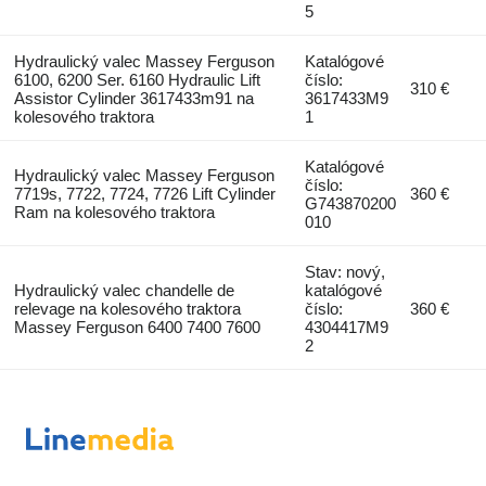
5
Hydraulický valec Massey Ferguson
Katalógové
6100, 6200 Ser. 6160 Hydraulic Lift
číslo:
310 €
Assistor Cylinder 3617433m91 na
3617433M9
kolesového traktora
1
Katalógové
Hydraulický valec Massey Ferguson
číslo:
7719s, 7722, 7724, 7726 Lift Cylinder
360 €
G743870200
Ram na kolesového traktora
010
Stav: nový,
Hydraulický valec chandelle de
katalógové
relevage na kolesového traktora
číslo:
360 €
Massey Ferguson 6400 7400 7600
4304417M9
2