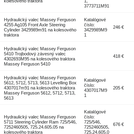
kolesového traktora
1,
3773711M91
Hydraulický valec Massey Ferguson
Katalógové
4255 Ag105 Front Axle Steering
číslo:
246 €
Cylinder 3429989m91 na kolesového
3429989M9
traktora
1
Hydraulický valec Massey Ferguson
5410 Trojbodový závesný valec
418 €
4302693M95 na kolesového traktora
Massey Ferguson 5410
Hydraulický valec Massey Ferguson
Katalógové
5612, 5712, 5713, 5613 Levelling Box
číslo:
4307017m91 na kolesového traktora
205 €
4307017M9
Massey Ferguson 5612, 5712, 5713,
1
5613
Katalógové
Hydraulický valec Massey Ferguson
číslo:
5711 Steering Cylinder Ram 725/546,
725/546,
676 €
7252460505, 725.24.605.05 na
7252460505,
kolesového traktora
725.24.605.0