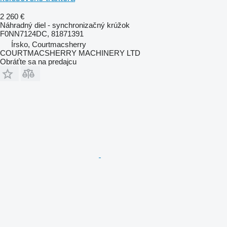
2 260 €
Náhradný diel - synchronizačný krúžok
F0NN7124DC, 81871391
Írsko, Courtmacsherry
COURTMACSHERRY MACHINERY LTD
Obráťte sa na predajcu