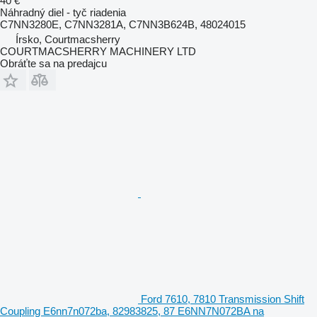
40 €
Náhradný diel - tyč riadenia
C7NN3280E, C7NN3281A, C7NN3B624B, 48024015
Írsko, Courtmacsherry
COURTMACSHERRY MACHINERY LTD
Obráťte sa na predajcu
Ford 7610, 7810 Transmission Shift
Coupling E6nn7n072ba, 82983825, 87 E6NN7N072BA na