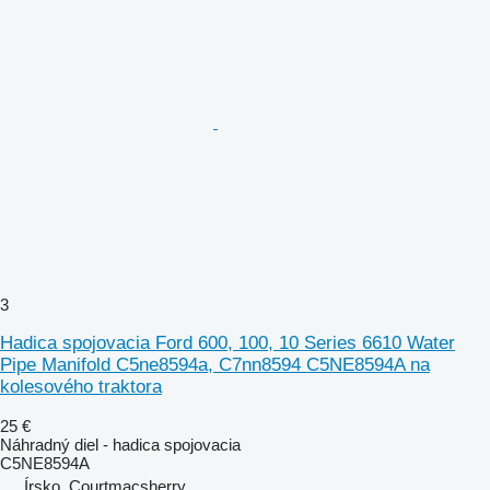
3
Hadica spojovacia Ford 600, 100, 10 Series 6610 Water
Pipe Manifold C5ne8594a, C7nn8594 C5NE8594A na
kolesového traktora
25 €
Náhradný diel - hadica spojovacia
C5NE8594A
Írsko, Courtmacsherry