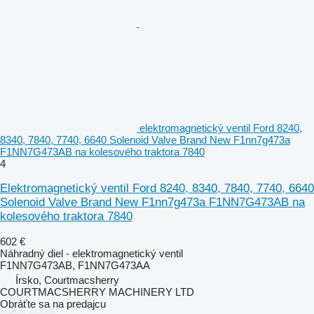
elektromagnetický ventil Ford 8240,
8340, 7840, 7740, 6640 Solenoid Valve Brand New F1nn7g473a
F1NN7G473AB na kolesového traktora 7840
4
Elektromagnetický ventil Ford 8240, 8340, 7840, 7740, 6640
Solenoid Valve Brand New F1nn7g473a F1NN7G473AB na
kolesového traktora 7840
602 €
Náhradný diel - elektromagnetický ventil
F1NN7G473AB, F1NN7G473AA
Írsko, Courtmacsherry
COURTMACSHERRY MACHINERY LTD
Obráťte sa na predajcu