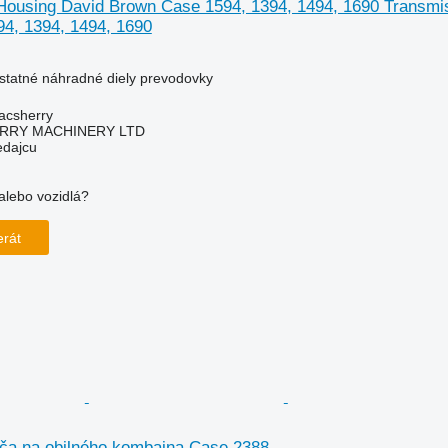
Housing David Brown Case 1594, 1394, 1494, 1690 Transmis
4, 1394, 1494, 1690
ostatné náhradné diely prevodovky
acsherry
RY MACHINERY LTD
edajcu
alebo vozidlá?
!
erát
iča na obilného kombajna Case 2388