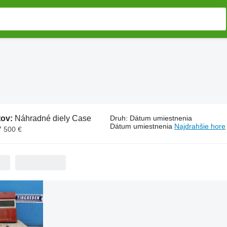
tov:
Náhradné diely Case
Druh
:
Dátum umiestnenia
Dátum umiestnenia
Najdrahšie hore
7 500 €