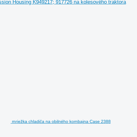
sion Housing K949217; 917726 na kolesového traktora
mriežka chladiča na obilného kombajna Case 2388