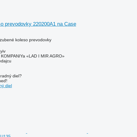
so prevodovky 220200A1 na Case
ozubené koleso prevodovky
yiv
KOMPANIYa «LAD I MIR AGRO»
edajcu
radný diel?
neď!
ý diel
XU135