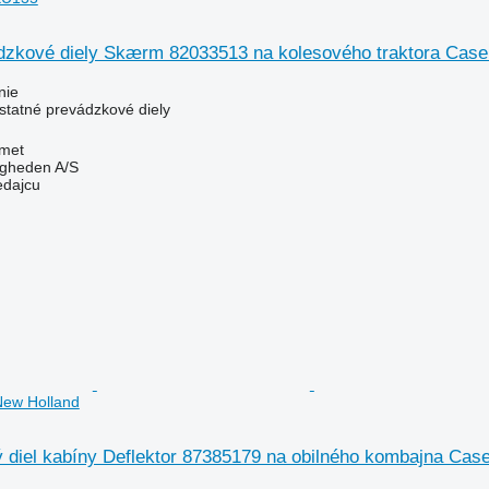
dzkové diely Skærm 82033513 na kolesového traktora Ca
nie
ostatné prevádzkové diely
met
ingheden A/S
edajcu
ew Holland
ý diel kabíny Deflektor 87385179 na obilného kombajna Cas