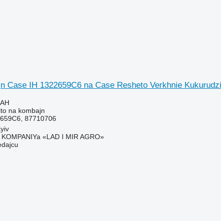
jn Case IH 1322659C6 na Case Resheto Verkhnie Kukurudz
UAH
sito na kombajn
659C6, 87710706
yiv
KOMPANIYa «LAD I MIR AGRO»
edajcu