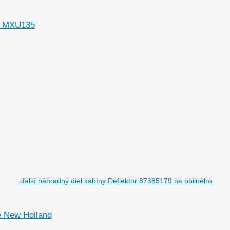
se MXU135
ďalší náhradný diel kabíny Deflektor 87385179 na obilného
e New Holland