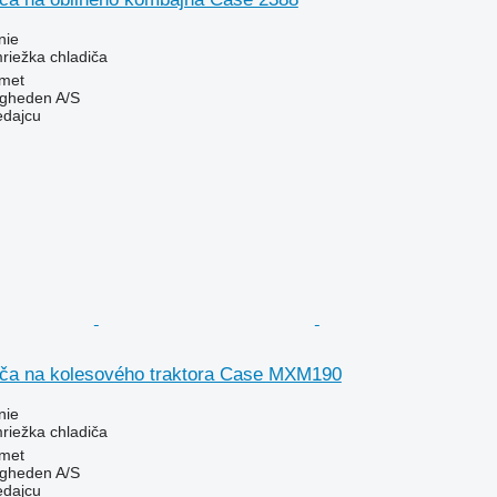
nie
riežka chladiča
met
ingheden A/S
edajcu
iča na kolesového traktora Case MXM190
nie
riežka chladiča
met
ingheden A/S
edajcu