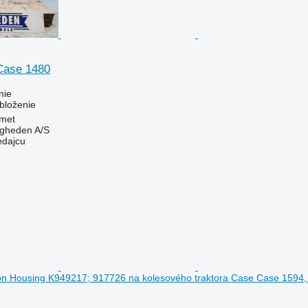
Case 1480
nie
bloženie
met
ingheden A/S
edajcu
on Housing K949217; 917726 na kolesového traktora Case Case 1594,