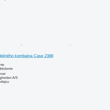
obilného kombajna Case 2388
nie
bloženie
met
ingheden A/S
edajcu