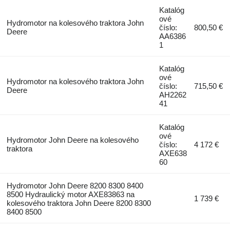
Katalóg
ové
Hydromotor na kolesového traktora John
číslo:
800,50 €
Deere
AA6386
1
Katalóg
ové
Hydromotor na kolesového traktora John
číslo:
715,50 €
Deere
AH2262
41
Katalóg
ové
Hydromotor John Deere na kolesového
číslo:
4 172 €
traktora
AXE638
60
Hydromotor John Deere 8200 8300 8400
8500 Hydraulický motor AXE83863 na
1 739 €
kolesového traktora John Deere 8200 8300
8400 8500