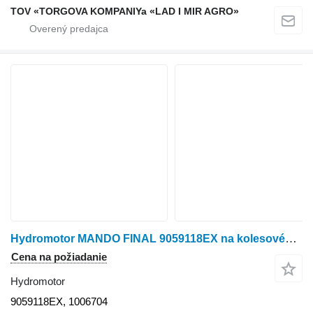
TOV «TORGOVA KOMPANIYa «LAD I MIR AGRO»
Hydromotor MANDO FINAL 9059118EX na kolesového traktora John Deere 790
Cena na požiadanie
Hydromotor
9059118EX, 1006704