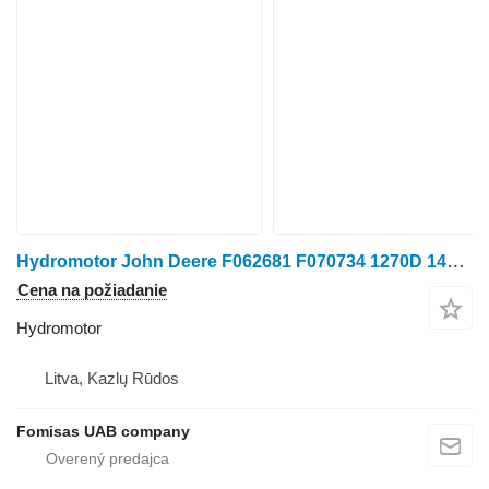
Hydromotor John Deere F062681 F070734 1270D 1470D na kolesového traktora
Cena na požiadanie
Hydromotor
Litva, Kazlų Rūdos
Fomisas UAB company