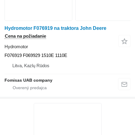
Hydromotor F076919 na traktora John Deere
Cena na požiadanie
Hydromotor
F076919 F069929 1510E 1110E
Litva, Kazlų Rūdos
Fomisas UAB company