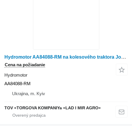
Hydromotor AA84088-RM na kolesového traktora John Deere 1035
Cena na požiadanie
Hydromotor
AA84088-RM
Ukrajina, m. Kyiv
TOV «TORGOVA KOMPANIYa «LAD I MIR AGRO»