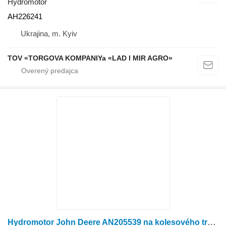
Hydromotor
AH226241
Ukrajina, m. Kyiv
TOV «TORGOVA KOMPANIYa «LAD I MIR AGRO»
Hydromotor John Deere AN205539 na kolesového traktora John Deere