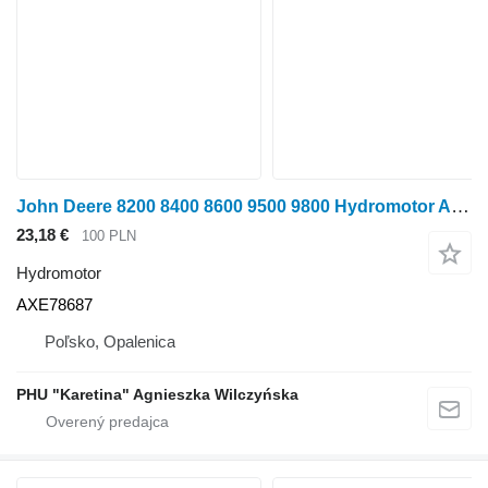
John Deere 8200 8400 8600 9500 9800 Hydromotor AXE78687 na kolesového traktora John Deere 8200 ,8400, 8600, 9500, 9800
23,18 €
100 PLN
Hydromotor
AXE78687
Poľsko, Opalenica
PHU "Karetina" Agnieszka Wilczyńska