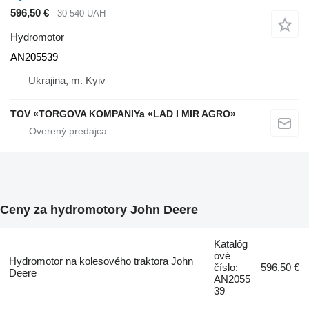
596,50 €
30 540 UAH
Hydromotor
AN205539
Ukrajina, m. Kyiv
TOV «TORGOVA KOMPANIYa «LAD I MIR AGRO»
Ceny za hydromotory John Deere
Katalóg
ové
Hydromotor na kolesového traktora John
číslo:
596,50 €
Deere
AN2055
39