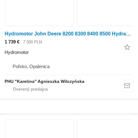
Hydromotor John Deere 8200 8300 8400 8500 Hydraulický motor AXE83863 na kolesového traktora John Deere 8200 8300 8400 8500
1 739 €
7 500 PLN
Hydromotor
Poľsko, Opalenica
PHU "Karetina" Agnieszka Wilczyńska