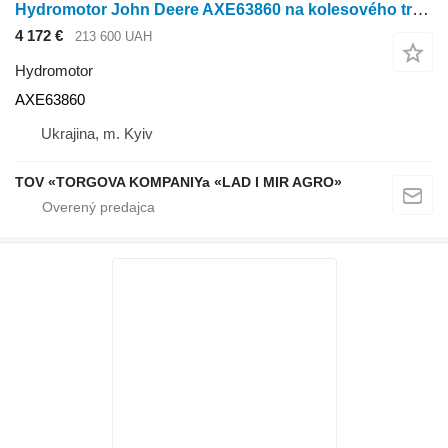
Hydromotor John Deere AXE63860 na kolesového traktora
4 172 €
213 600 UAH
Hydromotor
AXE63860
Ukrajina, m. Kyiv
TOV «TORGOVA KOMPANIYa «LAD I MIR AGRO»