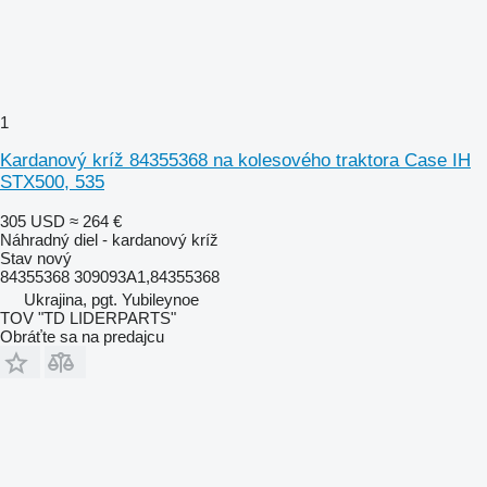
1
Kardanový kríž 84355368 na kolesového traktora Case IH
STX500, 535
305 USD
≈ 264 €
Náhradný diel - kardanový kríž
Stav
nový
84355368 309093A1,84355368
Ukrajina, pgt. Yubileynoe
TOV "TD LIDERPARTS"
Obráťte sa na predajcu