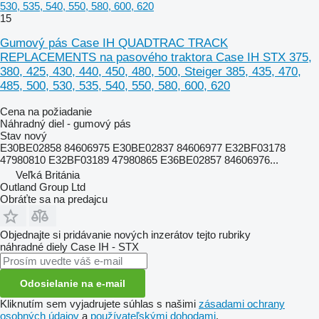
530, 535, 540, 550, 580, 600, 620
15
Gumový pás Case IH QUADTRAC TRACK
REPLACEMENTS na pasového traktora Case IH STX 375,
380, 425, 430, 440, 450, 480, 500, Steiger 385, 435, 470,
485, 500, 530, 535, 540, 550, 580, 600, 620
Cena na požiadanie
Náhradný diel - gumový pás
Stav
nový
E30BE02858 84606975 E30BE02837 84606977 E32BF03178
47980810 E32BF03189 47980865 E36BE02857 84606976...
Veľká Británia
Outland Group Ltd
Obráťte sa na predajcu
Objednajte si pridávanie nových inzerátov tejto rubriky
náhradné diely
Case IH - STX
Odosielanie na e-mail
Kliknutím sem vyjadrujete súhlas s našimi
zásadami ochrany
osobných údajov
a
používateľskými dohodami
.