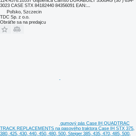
124.4576.10597 Gąsienica Camso DURABUILT 3500AG (30") 634-
3023 CASE STX 84182440 84356091 EAN:...
Poľsko, Szczecin
TDC Sp. z o.o.
Obráťte sa na predajcu
gumový pás Case IH QUADTRAC
TRACK REPLACEMENTS na pasového traktora Case IH STX 375,
380, 425, 430, 440, 450, 480, 500, Steiger 385, 435, 470, 485, 500,