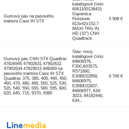
katalógové číslo:
6061100138431
Gąsienica
Gumový pás na pasového
Firestone
5 908 €
traktora Case IH STX
813x42x152.7
MAXI-TRIx IN
HD (32") CNH
Quadtrack
Stav: nový,
katalógové číslo:
Gumový pás CNH STX Quadtrac
84606976,
47826945 47902631 47902632
F30CA03575,
47902634 47829015 846069 na
R571660,
pasového traktora Case IH STX
E30BE02858,
6 706 €
Quadtrac 375, 385, 400, 440, 450,
84606975,
460, 470, 480, 485, 500, 525, 530,
E30BE02837,
535, 540, 550, 555, 580, 595, 600,
84606977, 634-
620, 645, 715, 9370, 9380
3023, 84182440,
634...