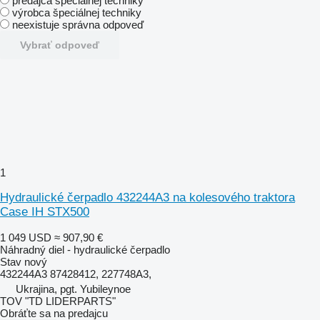
predajca špeciálnej techniky
výrobca špeciálnej techniky
neexistuje správna odpoveď
Vybrať odpoveď
1
Hydraulické čerpadlo 432244A3 na kolesového traktora
Case IH STX500
1 049 USD
≈ 907,90 €
Náhradný diel - hydraulické čerpadlo
Stav
nový
432244A3 87428412, 227748A3,
Ukrajina, pgt. Yubileynoe
TOV "TD LIDERPARTS"
Obráťte sa na predajcu