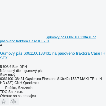
gumový pás 6061100138431 na
pasového traktora Case IH STX
4
Gumový pás 6061100138431 na pasového traktora Case IH
STX
5 908 €
Bez DPH
Náhradný diel - gumový pás
Stav
nový
6061100138431 Gąsienica Firestone 813x42x152.7 MAXI-TRIx IN
HD (32") CNH Quadtrack
Poľsko, Szczecin
TDC Sp. z o.o.
Obráťte sa na predajcu