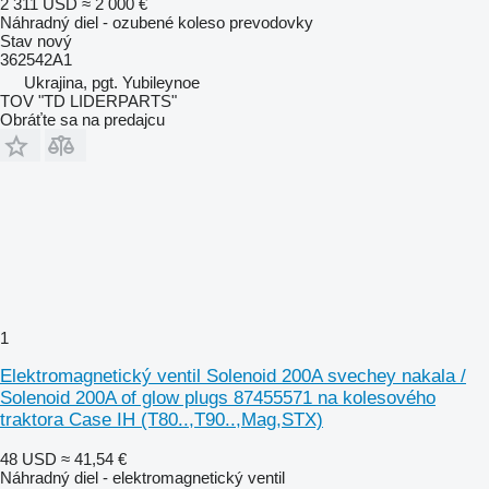
2 311 USD
≈ 2 000 €
Náhradný diel - ozubené koleso prevodovky
Stav
nový
362542A1
Ukrajina, pgt. Yubileynoe
TOV "TD LIDERPARTS"
Obráťte sa na predajcu
1
Elektromagnetický ventil Solenoid 200A svechey nakala /
Solenoid 200A of glow plugs 87455571 na kolesového
traktora Case IH (T80..,T90..,Mag,STX)
48 USD
≈ 41,54 €
Náhradný diel - elektromagnetický ventil