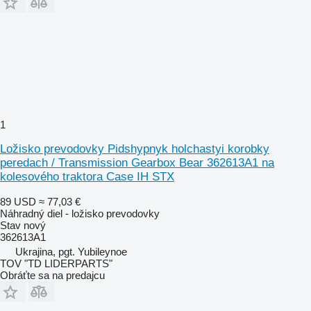
1
Ložisko prevodovky Pidshypnyk holchastyi korobky
peredach / Transmission Gearbox Bear 362613A1 na
kolesového traktora Case IH STX
89 USD
≈ 77,03 €
Náhradný diel - ložisko prevodovky
Stav
nový
362613A1
Ukrajina, pgt. Yubileynoe
TOV "TD LIDERPARTS"
Obráťte sa na predajcu