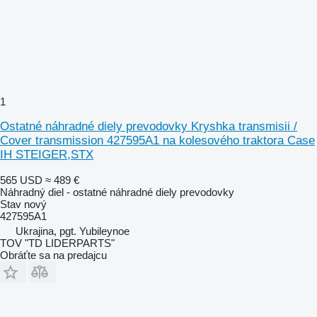
1
Ostatné náhradné diely prevodovky Kryshka transmisii /
Cover transmission 427595A1 na kolesového traktora Case
IH STEIGER,STX
565 USD
≈ 489 €
Náhradný diel - ostatné náhradné diely prevodovky
Stav
nový
427595A1
Ukrajina, pgt. Yubileynoe
TOV "TD LIDERPARTS"
Obráťte sa na predajcu