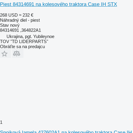
Piest 84314691 na kolesového traktora Case IH STX
268 USD
≈ 232 €
Náhradný diel - piest
Stav
nový
84314691 ,364822A1
Ukrajina, pgt. Yubileynoe
TOV "TD LIDERPARTS"
Obráťte sa na predajcu
1
Spojková lamela 427602A1 na kolesového traktora Case IH