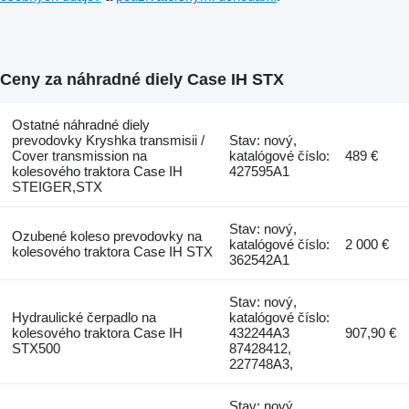
Ceny za náhradné diely Case IH STX
Ostatné náhradné diely
prevodovky Kryshka transmisii /
Stav: nový,
Cover transmission na
katalógové číslo:
489 €
kolesového traktora Case IH
427595A1
STEIGER,STX
Stav: nový,
Ozubené koleso prevodovky na
katalógové číslo:
2 000 €
kolesového traktora Case IH STX
362542A1
Stav: nový,
Hydraulické čerpadlo na
katalógové číslo:
kolesového traktora Case IH
432244A3
907,90 €
STX500
87428412,
227748A3,
Stav: nový,