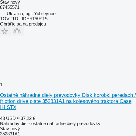
Stav
nový
87455571
Ukrajina, pgt. Yubileynoe
TOV "TD LIDERPARTS"
Obráťte sa na predajcu
1
Ostatné náhradné diely prevodovky Disk korobki peredach /
friction drive plate 352831A1 na kolesového traktora Case
IH STX
43 USD
≈ 37,22 €
Náhradný diel - ostatné náhradné diely prevodovky
Stav
nový
352831A1