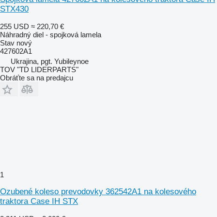
STX430
255 USD
≈ 220,70 €
Náhradný diel - spojková lamela
Stav
nový
427602A1
Ukrajina, pgt. Yubileynoe
TOV "TD LIDERPARTS"
Obráťte sa na predajcu
1
Ozubené koleso prevodovky 362542A1 na kolesového
traktora Case IH STX