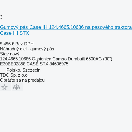
3
Gumový pás Case IH 124.4665.10686 na pasového traktora
Case IH STX
9 496 €
Bez DPH
Náhradný diel - gumový pás
Stav
nový
124.4665.10686 Gąsienica Camso Durabuilt 6500AG (30")
E30BE02858 CASE STX 84606975
Poľsko, Szczecin
TDC Sp. z o.o.
Obráťte sa na predajcu