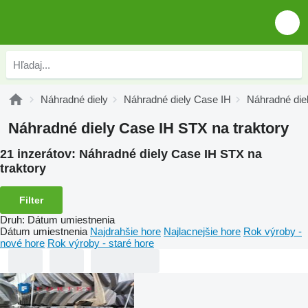
Náhradné diely
Náhradné diely Case IH
Náhradné die
Náhradné diely Case IH STX na traktory
21 inzerátov:
Náhradné diely Case IH STX na
traktory
Filter
Druh
:
Dátum umiestnenia
Dátum umiestnenia
Najdrahšie hore
Najlacnejšie hore
Rok výroby -
nové hore
Rok výroby - staré hore