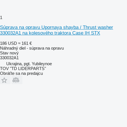
1
Súprava na opravu Upornaya shayba / Thrust washer
330032A1 na kolesového traktora Case IH STX
186 USD
≈ 161 €
Náhradný diel - súprava na opravu
Stav
nový
330032A1
Ukrajina, pgt. Yubileynoe
TOV "TD LIDERPARTS"
Obráťte sa na predajcu