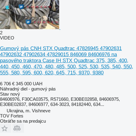
2
VIDEO
Gumový pás CNH STX Quadtrac 47826945 47902631
47902632 47902634 47829015 846069 84606976 na
pasového traktora Case IH STX Quadtrac 375, 385, 400,
440, 450, 460, 470, 480, 485, 500, 525, 530, 535, 540, 550,
555, 580, 595, 600, 620, 645, 715, 9370, 9380
6 706 €
345 000 UAH
Náhradný diel - gumový pás
Stav
nový
84606976, F30CA03575, R571660, E30BE02858, 84606975,
E30BE02837, 84606977, 634-3023, 84182440, 634...
Ukrajina, m. Vishneve
TOV Fortes
Obráťte sa na predajcu