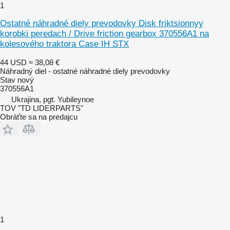
1
Ostatné náhradné diely prevodovky Disk friktsionnyy
korobki peredach / Drive friction gearbox 370556A1 na
kolesového traktora Case IH STX
44 USD
≈ 38,08 €
Náhradný diel - ostatné náhradné diely prevodovky
Stav
nový
370556A1
Ukrajina, pgt. Yubileynoe
TOV "TD LIDERPARTS"
Obráťte sa na predajcu
1