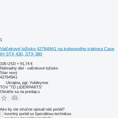
1
Valčekové ložisko 427649A1 na kolesového traktora Case
IH STX 430, STX 380
106 USD
≈ 91,74 €
Náhradný diel - valčekové ložisko
Stav
nový
427649A1
Ukrajina, pgt. Yubileynoe
TOV "TD LIDERPARTS"
Obráťte sa na predajcu
Ako by ste stručne opísali náš portál?
inzertný portál so špeciálnou technikou