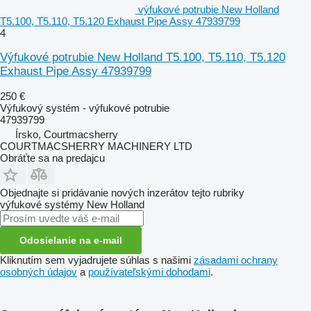
výfukové potrubie New Holland
T5.100, T5.110, T5.120 Exhaust Pipe Assy 47939799
4
Výfukové potrubie New Holland T5.100, T5.110, T5.120
Exhaust Pipe Assy 47939799
250 €
Výfukový systém - výfukové potrubie
47939799
Írsko, Courtmacsherry
COURTMACSHERRY MACHINERY LTD
Obráťte sa na predajcu
Objednajte si pridávanie nových inzerátov tejto rubriky
výfukové systémy
New Holland
Odosielanie na e-mail
Kliknutím sem vyjadrujete súhlas s našimi
zásadami ochrany
osobných údajov
a
používateľskými dohodami
.