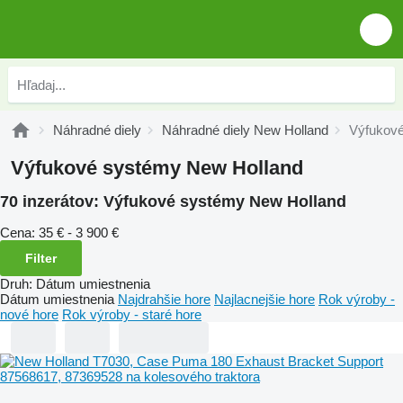
Náhradné diely
Náhradné diely New Holland
Výfukové
Výfukové systémy New Holland
70 inzerátov:
Výfukové systémy New Holland
Cena:
35 € - 3 900 €
Filter
Druh
:
Dátum umiestnenia
Dátum umiestnenia
Najdrahšie hore
Najlacnejšie hore
Rok výroby -
nové hore
Rok výroby - staré hore