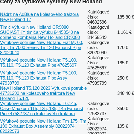
Ceny za výfukové systémy New Holland
Katalógové
Nádrž na AdBlue na kolesového traktora
číslo:
185,80 €
New Holland T7
84602596
Tlmič výfuku New Holland CR9080
Katalógové
SÚČIASTKY tlmiča výfuku 84458549 na
číslo:
1 161 €
obilného kombajna New Holland CR9080
84458549
Výfukové potrubie New Holland Fiat M, 60,
Katalógové
Tm, Tm7000 Series Tm120 Exhaust Pipe
číslo:
170 €
82020040
82020040
Katalógové
Výfukové potrubie New Holland T5.100,
číslo:
185 €
T5.110, T5.120 Exhaust Pipe 47625697
47625697
Výfukové potrubie New Holland T5.100,
Katalógové
T5.110, T5.120 Exhaust Pipe Assy
číslo:
250 €
47939799
47939799
New Holland T5.120 2023 Výfukové potrubie
47731290 na kolesového traktora New
348,40 €
Holland T5.120
Výfukové potrubie New Holland T6.145,
Katalógové
Case Maxxum 115, 125, 135, 145 Exhaust
číslo:
350 €
Pipe 47582737 na kolesového traktora
47582737
Katalógové
Výfukové potrubie New Holland Tm 175, Tm
číslo:
190 Exhaust Box Assembly 82022974,
195 €
82022974,
82022973
82022973