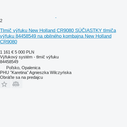
2
Tlmič výfuku New Holland CR9080 SÚČIASTKY tlmiča
výfuku 84458549 na obilného kombajna New Holland
CR9080
1 161 €
5 000 PLN
Výfukový systém - tlmič výfuku
84458549
Poľsko, Opalenica
PHU "Karetina" Agnieszka Wilczyńska
Obráťte sa na predajcu