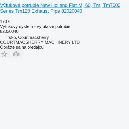
Výfukové potrubie New Holland Fiat M, 60, Tm, Tm7000
Series Tm120 Exhaust Pipe 82020040
170 €
Výfukový systém - výfukové potrubie
82020040
Írsko, Courtmacsherry
COURTMACSHERRY MACHINERY LTD
Obráťte sa na predajcu