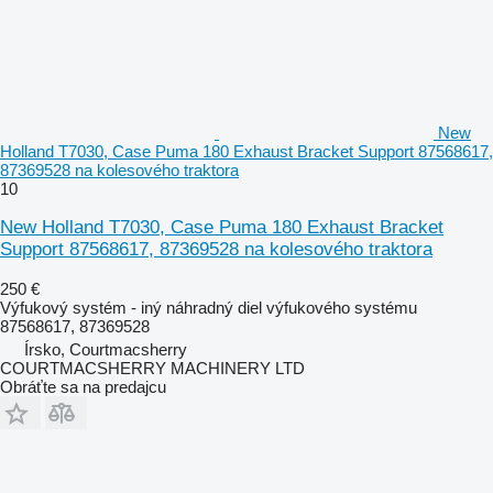
New
Holland T7030, Case Puma 180 Exhaust Bracket Support 87568617,
87369528 na kolesového traktora
10
New Holland T7030, Case Puma 180 Exhaust Bracket
Support 87568617, 87369528 na kolesového traktora
250 €
Výfukový systém - iný náhradný diel výfukového systému
87568617, 87369528
Írsko, Courtmacsherry
COURTMACSHERRY MACHINERY LTD
Obráťte sa na predajcu