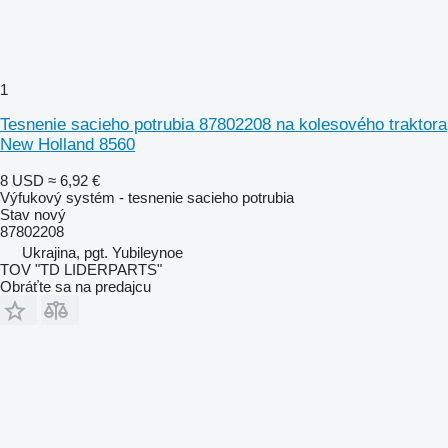
1
Tesnenie sacieho potrubia 87802208 na kolesového traktora
New Holland 8560
8 USD
≈ 6,92 €
Výfukový systém - tesnenie sacieho potrubia
Stav
nový
87802208
Ukrajina, pgt. Yubileynoe
TOV "TD LIDERPARTS"
Obráťte sa na predajcu