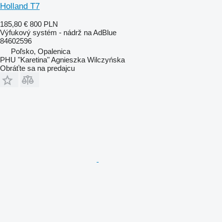
Holland T7
185,80 €
800 PLN
Výfukový systém - nádrž na AdBlue
84602596
Poľsko, Opalenica
PHU "Karetina" Agnieszka Wilczyńska
Obráťte sa na predajcu