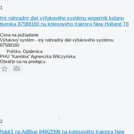
1
Iný náhradný diel výfukového systému wspornik kolano
tłumika 87588160 na kolesového traktora New Holland T8
Cena na požiadanie
Výfukový systém - iný náhradný diel výfukového systému
87588160
Poľsko, Opalenica
PHU "Karetina" Agnieszka Wilczyńska
Obráťte sa na predajcu
2
Nádrž na AdBlue 84602596 na kolesového traktora New