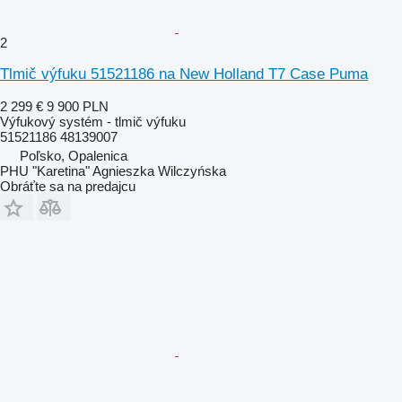
2
Tlmič výfuku 51521186 na New Holland T7 Case Puma
2 299 €
9 900 PLN
Výfukový systém - tlmič výfuku
51521186 48139007
Poľsko, Opalenica
PHU "Karetina" Agnieszka Wilczyńska
Obráťte sa na predajcu