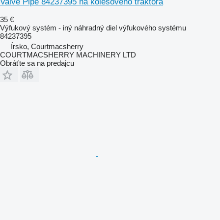
Valve Pipe 84237395 na kolesového traktora
35 €
Výfukový systém - iný náhradný diel výfukového systému
84237395
Írsko, Courtmacsherry
COURTMACSHERRY MACHINERY LTD
Obráťte sa na predajcu