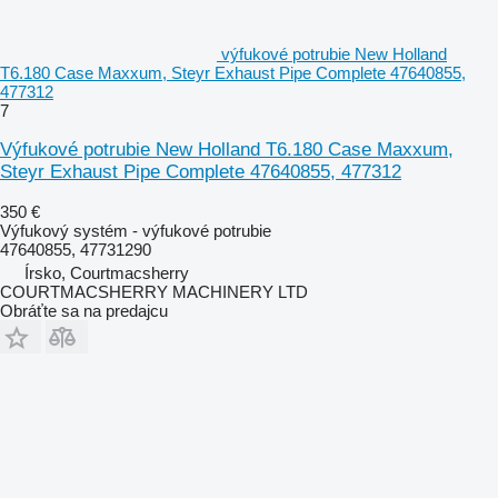
výfukové potrubie New Holland
T6.180 Case Maxxum, Steyr Exhaust Pipe Complete 47640855,
477312
7
Výfukové potrubie New Holland T6.180 Case Maxxum,
Steyr Exhaust Pipe Complete 47640855, 477312
350 €
Výfukový systém - výfukové potrubie
47640855, 47731290
Írsko, Courtmacsherry
COURTMACSHERRY MACHINERY LTD
Obráťte sa na predajcu