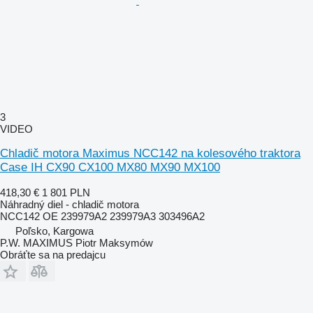
3
VIDEO
Chladič motora Maximus NCC142 na kolesového traktora
Case IH CX90 CX100 MX80 MX90 MX100
418,30 €
1 801 PLN
Náhradný diel - chladič motora
NCC142 OE 239979A2 239979A3 303496A2
Poľsko, Kargowa
P.W. MAXIMUS Piotr Maksymów
Obráťte sa na predajcu