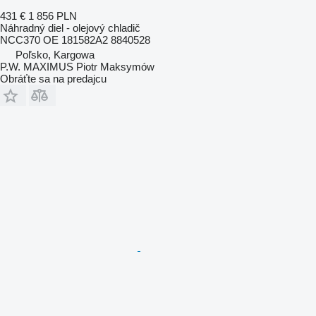
431 €
1 856 PLN
Náhradný diel - olejový chladič
NCC370 OE 181582A2 8840528
Poľsko, Kargowa
P.W. MAXIMUS Piotr Maksymów
Obráťte sa na predajcu