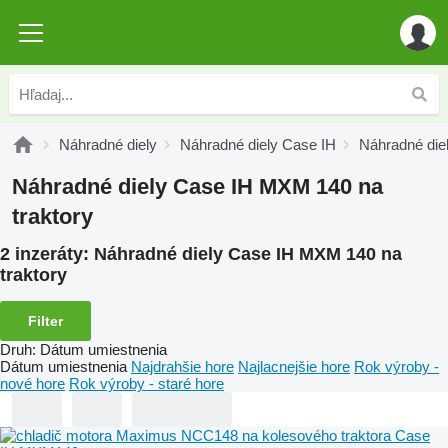
Náhradné diely
Náhradné diely Case IH
Náhradné di
Náhradné diely Case IH MXM 140 na
traktory
2 inzeráty:
Náhradné diely Case IH MXM 140 na
traktory
Filter
Druh
:
Dátum umiestnenia
Dátum umiestnenia
Najdrahšie hore
Najlacnejšie hore
Rok výroby -
nové hore
Rok výroby - staré hore