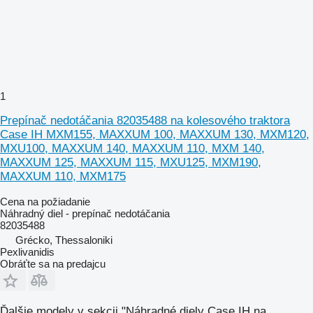
1
Prepínač nedotáčania 82035488 na kolesového traktora
Case IH MXM155, MAXXUM 100, MAXXUM 130, MXM120,
MXU100, MAXXUM 140, MAXXUM 110, MXM 140,
MAXXUM 125, MAXXUM 115, MXU125, MXM190,
MAXXUM 110, MXM175
Cena na požiadanie
Náhradný diel - prepínač nedotáčania
82035488
Grécko, Thessaloniki
Pexlivanidis
Obráťte sa na predajcu
Ďalšie modely v sekcii "Náhradné diely Case IH na