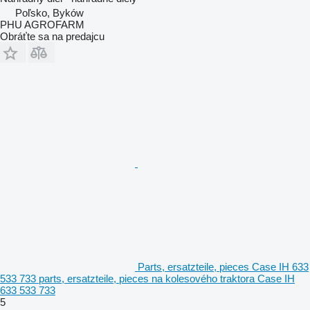
Poľsko, Byków
PHU AGROFARM
Obráťte sa na predajcu
Parts, ersatzteile, pieces Case IH 633
533 733 parts, ersatzteile, pieces na kolesového traktora Case IH
633 533 733
5