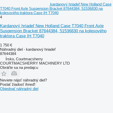
kardanový hriadeľ New Holland Case
T7040 Front Axle Suspension Bracket 87644384, 51536830 na
kolesového traktora Case IH T7040
4
Kardanový hriadeľ New Holland Case T7040 Front Axle
Suspension Bracket 87644384, 51536830 na kolesového
traktora Case IH T7040
1 750 €
Náhradný diel - kardanový hriadeľ
87644384
Írsko, Courtmacsherry
COURTMACSHERRY MACHINERY LTD
Obráťte sa na predajcu
Neviete nájsť náhradný diel?
Poslať žiadosť ihneď!
Objednať náhradný diel