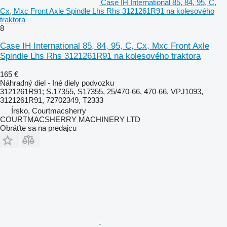
Case IH International 85, 84, 95, C,
Cx, Mxc Front Axle Spindle Lhs Rhs 3121261R91 na kolesového
traktora
8
Case IH International 85, 84, 95, C, Cx, Mxc Front Axle
Spindle Lhs Rhs 3121261R91 na kolesového traktora
165 €
Náhradný diel - Iné diely podvozku
3121261R91; S.17355, S17355, 25/470-66, 470-66, VPJ1093,
3121261R91, 72702349, T2333
Írsko, Courtmacsherry
COURTMACSHERRY MACHINERY LTD
Obráťte sa na predajcu