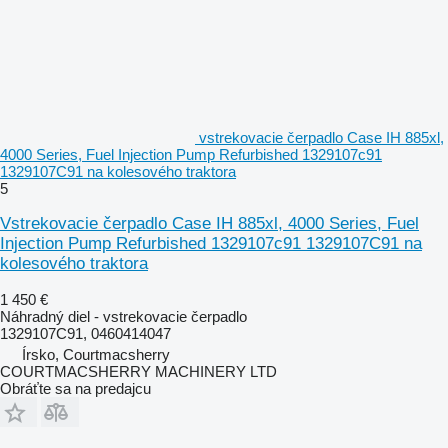
vstrekovacie čerpadlo Case IH 885xl,
4000 Series, Fuel Injection Pump Refurbished 1329107c91
1329107C91 na kolesového traktora
5
Vstrekovacie čerpadlo Case IH 885xl, 4000 Series, Fuel
Injection Pump Refurbished 1329107c91 1329107C91 na
kolesového traktora
1 450 €
Náhradný diel - vstrekovacie čerpadlo
1329107C91, 0460414047
Írsko, Courtmacsherry
COURTMACSHERRY MACHINERY LTD
Obráťte sa na predajcu