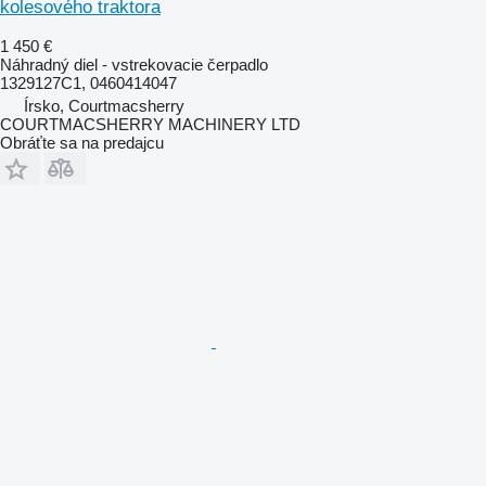
kolesového traktora
1 450 €
Náhradný diel - vstrekovacie čerpadlo
1329127C1, 0460414047
Írsko, Courtmacsherry
COURTMACSHERRY MACHINERY LTD
Obráťte sa na predajcu