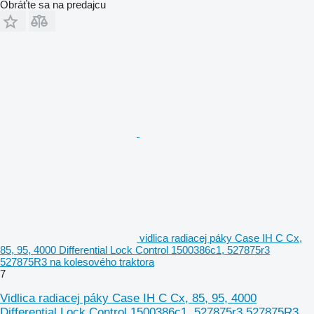
Obráťte sa na predajcu
vidlica radiacej páky Case IH C Cx,
85, 95, 4000 Differential Lock Control 1500386c1, 527875r3
527875R3 na kolesového traktora
7
Vidlica radiacej páky Case IH C Cx, 85, 95, 4000
Differential Lock Control 1500386c1, 527875r3 527875R3