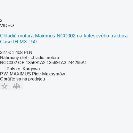
3
VIDEO
Chladič motora Maximus NCC002 na kolesového traktora
Case IH MX 150
327 €
1 408 PLN
Náhradný diel - chladič motora
NCC002 OE 135691A2 135691A3 244295A1
Poľsko, Kargowa
P.W. MAXIMUS Piotr Maksymów
Obráťte sa na predajcu