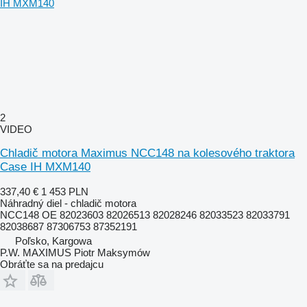
2
VIDEO
Chladič motora Maximus NCC148 na kolesového traktora
Case IH MXM140
337,40 €
1 453 PLN
Náhradný diel - chladič motora
NCC148 OE 82023603 82026513 82028246 82033523 82033791
82038687 87306753 87352191
Poľsko, Kargowa
P.W. MAXIMUS Piotr Maksymów
Obráťte sa na predajcu