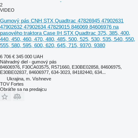
2
VIDEO
Gumový pás CNH STX Quadtrac 47826945 47902631
47902632 47902634 47829015 846069 84606976 na
pasového traktora Case IH STX Quadtrac 375, 385, 400,
440, 450, 460, 470, 480, 485, 500, 525, 530, 535, 540, 550,
555, 580, 595, 600, 620, 645, 715, 9370, 9380
6 706 €
345 000 UAH
Náhradný diel - gumový pás
84606976, F30CA03575, R571660, E30BE02858, 84606975,
E30BE02837, 84606977, 634-3023, 84182440, 634...
Ukrajina, m. Vishneve
TOV Fortes
Obráťte sa na predajcu