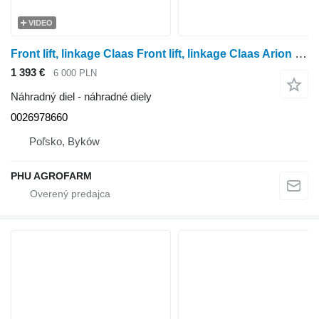
VIDEO
Front lift, linkage Claas Front lift, linkage Claas Arion 620 0026978660 na kolesového traktora Claas Arion 620
1 393 €
6 000 PLN
Náhradný diel - náhradné diely
0026978660
Poľsko, Byków
PHU AGROFARM