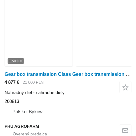
VIDEO
Gear box transmission Claas Gear box transmission Claas Arion 620 200813 na kolesového traktora Claas Arion 620
4 877 €
21 000 PLN
Náhradný diel - náhradné diely
200813
Poľsko, Byków
PHU AGROFARM