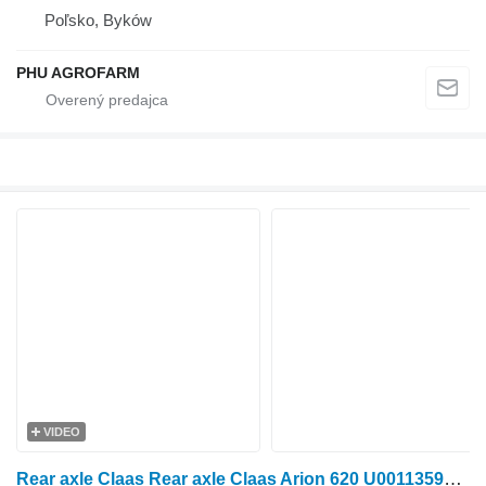
Poľsko, Byków
PHU AGROFARM
VIDEO
Rear axle Claas Rear axle Claas Arion 620 U0011359570 na kolesového traktora Claas Arion 620