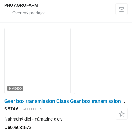
PHU AGROFARM
VIDEO
Gear box transmission Claas Gear box transmission Claas Arion 620 U6005031573 na kolesového traktora Claas Arion 620
5 574 €
24 000 PLN
Náhradný diel - náhradné diely
U6005031573