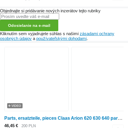
Objednajte si pridávanie nových inzerátov tejto rubriky
Odosielanie na e-mail
Kliknutím sem vyjadrujete súhlas s našimi
zásadami ochrany
osobných údajov
a
používateľskými dohodami
.
VIDEO
Parts, ersatzteile, pieces Claas Arion 620 630 640 parts, ersatzteile, pieces na kolesového traktora Claas Arion 620 630 640
46,45 €
200 PLN