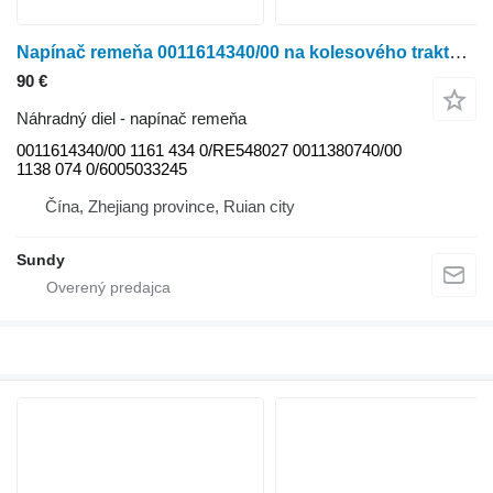
Napínač remeňa 0011614340/00 na kolesového traktora Claas Ares 546, Ares 556, Ares 566, Ares 547, Ares 557, Ares 567, Ares 577, Ares 616, Ares 626, Ares 636, Ares 656, Ares 696, Ares 617, Ares 657, Ares 697, Ares 816, Ares 826, Ares 836, Axion 810, Axion 815, Axion 820, Axion 825, Axion 830, Axion 840, Axion 850, Celtis 426, Celtis 436, Celtis 446, Celtis 456, Ergos 436, Ergos 446, Ergos 456, Ergos 466, Arion 410, Arion 420, Arion 430, Arion 510, Arion 520, Arion 530, Arion 540, Arion 610, Arion 620, Arion 630, Arion 640
90 €
Náhradný diel - napínač remeňa
0011614340/00 1161 434 0/RE548027 0011380740/00
1138 074 0/6005033245
Čína, Zhejiang province, Ruian city
Sundy