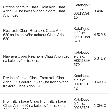
Katalógov
Predná náprava Claas Front axle Claas
é číslo:
Arion 620 na kolesového traktora Claas
3 484 €
00113534
Arion 620
10
Katalógov
Rear axle Claas Rear axle Claas Arion
é číslo:
620 na kolesového traktora Claas Arion
4 529 €
U0011359
620
570
Katalógov
Náprava Claas Rear axle Claas Arion 620
é číslo:
5 341 €
na kolesového traktora
E0011359
570
Katalógov
Predná náprava Claas Front axle Claas
é číslo:
Arion 620 Carraro 20.25Si na kolesového
3 600 €
00110138
traktora Claas Arion 620
42
Katalógov
Front lift, linkage Claas Front lift, linkage
é číslo:
Claas Arion 620 na kolesového traktora
1 393 €
00269786