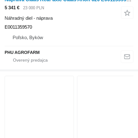
5 341 €
23 000 PLN
Náhradný diel - náprava
E0011359570
Poľsko, Byków
PHU AGROFARM