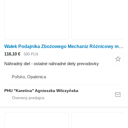
Wałek Podajnika Zbożowego Mechaniz Różnicowy m Claas Diferenciálny mechanizmus podávacieho valca obilia Arion 620 640 650 na kolesového traktora Claas Arion 620 640 650
116,10 €
500 PLN
Náhradný diel - ostatné náhradné diely prevodovky
Poľsko, Opalenica
PHU "Karetina" Agnieszka Wilczyńska