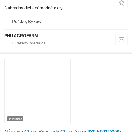
Náhradný diel - náhradné diely
Poľsko, Byków
PHU AGROFARM
VIDEO
Náprava Claas Rear axle Claas Arion 620 E0011359570 na kolesového traktora