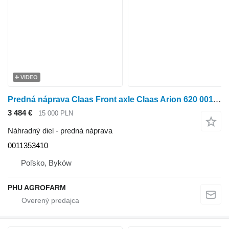
VIDEO
Predná náprava Claas Front axle Claas Arion 620 0011353410 na kolesového traktora Claas Arion 620
3 484 €
15 000 PLN
Náhradný diel - predná náprava
0011353410
Poľsko, Byków
PHU AGROFARM