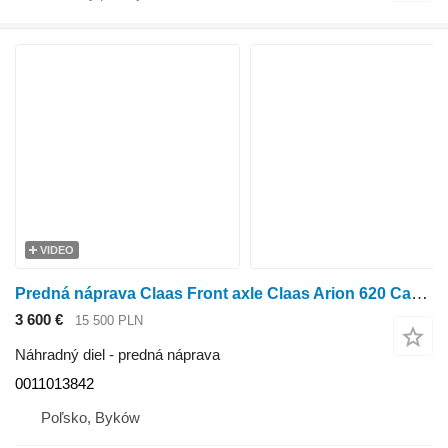
VIDEO
Predná náprava Claas Front axle Claas Arion 620 Carraro 20.25Si 0011013842 na kolesového traktora Claas Arion 620
3 600 €
15 500 PLN
Náhradný diel - predná náprava
0011013842
Poľsko, Byków