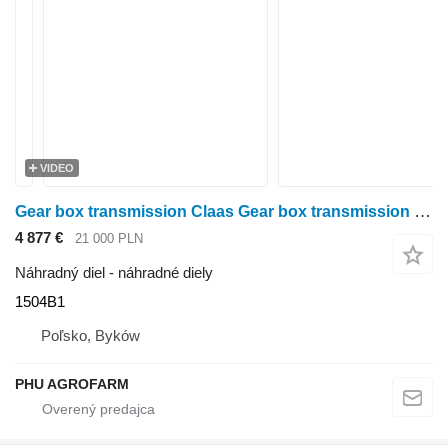
VIDEO
Gear box transmission Claas Gear box transmission Claas Arion 620 CIS 1504B1 na kolesového traktora Claas Arion 620 CIS
4 877 €
21 000 PLN
Náhradný diel - náhradné diely
1504B1
Poľsko, Byków
PHU AGROFARM