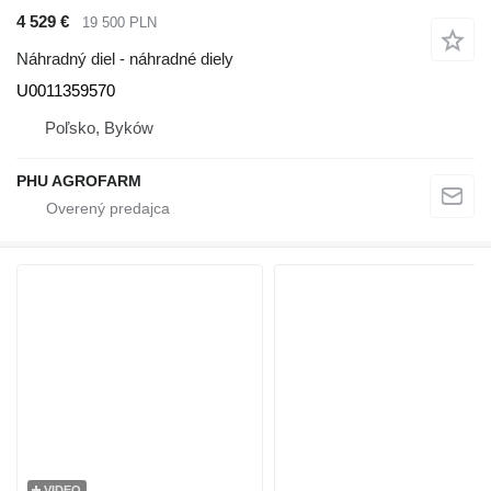
4 529 €
19 500 PLN
Náhradný diel - náhradné diely
U0011359570
Poľsko, Byków
PHU AGROFARM
VIDEO