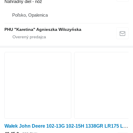
Náhradný diel - nôž
Poľsko, Opalenica
PHU "Karetina" Agnieszka Wilczyńska
Wałek John Deere 102-13G 102-15H 1338GR LR175 LR175 Wałek SB25020801/1 na traktorovej kosačky John Deere 102-13G 102-15H 1338GR LR175 LR175