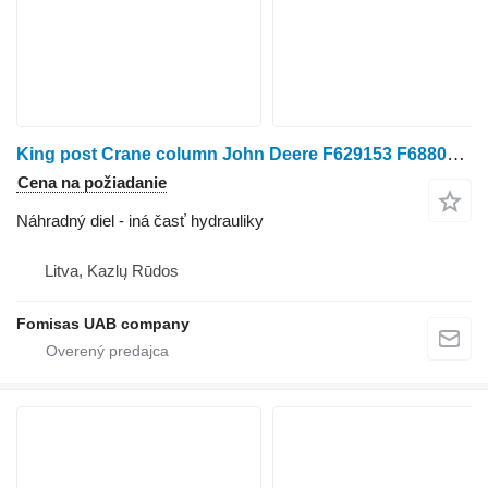
King post Crane column John Deere F629153 F688065 1070D na traktorovej kosačky John Deere L180
Cena na požiadanie
Náhradný diel - iná časť hydrauliky
Litva, Kazlų Rūdos
Fomisas UAB company