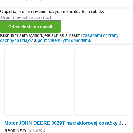
Objednajte si pridávanie nových inzerátov tejto rubriky
Odosielanie na e-mail
Kliknutím sem vyjadrujete súhlas s našimi
zásadami ochrany
osobných údajov
a
používateľskými dohodami
.
Motor JOHN DEERE 3029T na traktorovej kosačky John Deere 240
3 500 USD
≈ 3 029 €