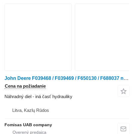
John Deere F039468 / F039469 / F650130 / F688037 na traktorovej kosačky John Deere L111
Cena na požiadanie
Náhradný diel - iná časť hydrauliky
Litva, Kazlų Rūdos
Fomisas UAB company