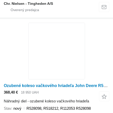
Chr. Nielsen - Tingheden A/S
Ozubené koleso vačkového hriadeľa John Deere R528098 na traktorovej kosačky John Deere
368,40 €
18 950 UAH
Náhradný diel - ozubené koleso vačkového hriadeľa
Stav
nový
R528098, R518212, R112053 R528098