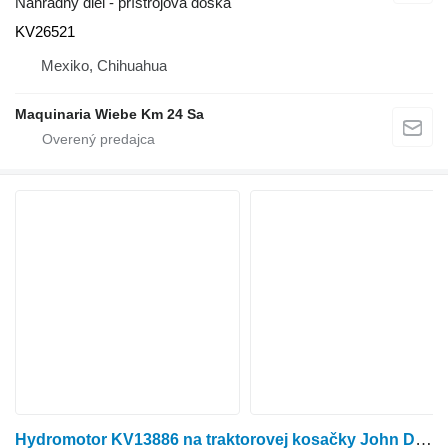
Náhradný diel - prístrojová doska
KV26521
Mexiko, Chihuahua
Maquinaria Wiebe Km 24 Sa
Hydromotor KV13886 na traktorovej kosačky John Deere 240