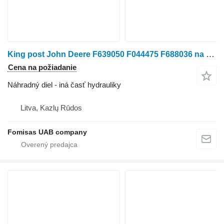
King post John Deere F639050 F044475 F688036 na traktorovej kosačky John Deere L111
Cena na požiadanie
Náhradný diel - iná časť hydrauliky
Litva, Kazlų Rūdos
Fomisas UAB company