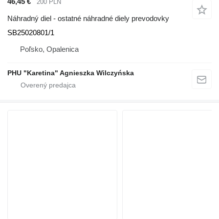
46,45 €
200 PLN
Náhradný diel - ostatné náhradné diely prevodovky
SB25020801/1
Poľsko, Opalenica
PHU "Karetina" Agnieszka Wilczyńska