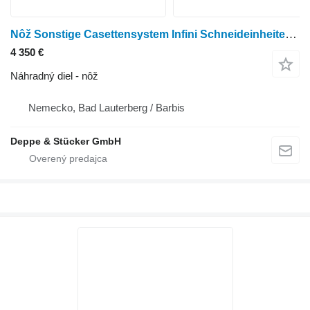
Nôž Sonstige Casettensystem Infini Schneideinheiten na traktorovej kosačky John Deere 2500
4 350 €
Náhradný diel - nôž
Nemecko, Bad Lauterberg / Barbis
Deppe & Stücker GmbH