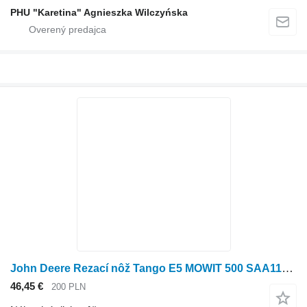
PHU "Karetina" Agnieszka Wilczyńska
John Deere Rezací nôž Tango E5 MOWIT 500 SAA11061 SAA13564 SAA10747 SAU11842 na kosáčky na trávu John Deere Tango E5
46,45 €
200 PLN