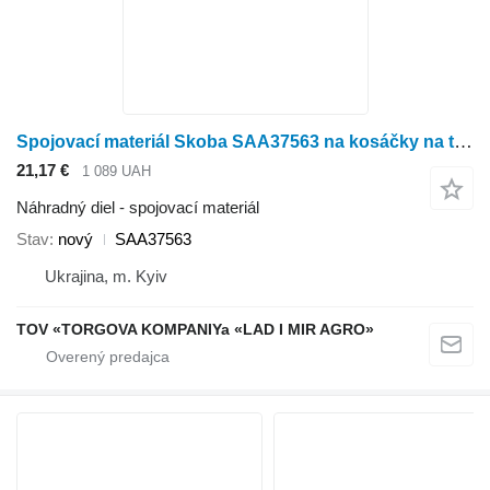
Spojovací materiál Skoba SAA37563 na kosáčky na trávu John Deere JX80
21,17 €
1 089 UAH
Náhradný diel - spojovací materiál
Stav
nový
SAA37563
Ukrajina, m. Kyiv
TOV «TORGOVA KOMPANIYa «LAD I MIR AGRO»