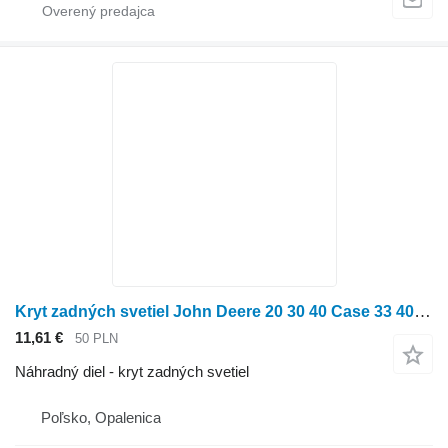
Kryt zadných svetiel John Deere 20 30 40 Case 33 40 44 45 Fendt Farmer 200 Deutz-Fahr DX Klosz L na traktorovej kosačky John Deere 20 30 40
11,61 €
50 PLN
Náhradný diel - kryt zadných svetiel
Poľsko, Opalenica