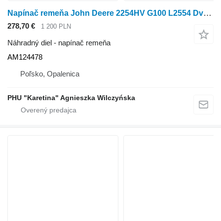
Napínač remeňa John Deere 2254HV G100 L2554 Dvojitý napínač kladky AM124478 na traktorovej kosačky John Deere 2254HV G100
278,70 €
1 200 PLN
Náhradný diel - napínač remeňa
AM124478
Poľsko, Opalenica
PHU "Karetina" Agnieszka Wilczyńska