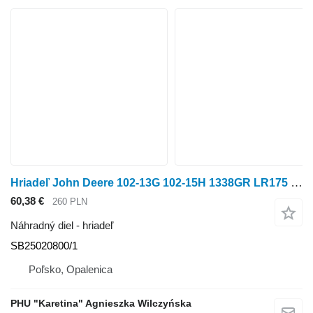
Hriadeľ John Deere 102-13G 102-15H 1338GR LR175 LR175 Wałek SB25020800/1 na traktorovej kosačky John Deere 102-13G 102-15H 1338GR LR175 LR175
60,38 €
260 PLN
Náhradný diel - hriadeľ
SB25020800/1
Poľsko, Opalenica
PHU "Karetina" Agnieszka Wilczyńska