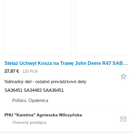
Stelaż Uchwyt Kosza na Trawę John Deere R47 SABO 47 Rám držiaka zberného koša na trávu SA36451 SA34483 SAA3645 na kosáčky na trávu John Deere R47
27,87 €
120 PLN
Náhradný diel - ostatné prevádzkové diely
SA36451 SA34483 SAA36451
Poľsko, Opalenica
PHU "Karetina" Agnieszka Wilczyńska