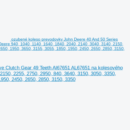
ozubené koleso prevodovky John Deere 40 And 50 Series
Deere 940, 1040, 1140, 1640, 1840, 2040, 2140, 3040, 3140, 2150,
2650, 1950, 3650, 3155, 3055, 1850, 1950, 2450, 2650, 2850, 3150,
ve Clutch Gear 49 Teeth Al67651 AL67651 na kolesového
 2150, 2255, 2750, 2950, 840, 3640, 3150, 3050, 3350,
1950, 2450, 2650, 2850, 3150, 3350