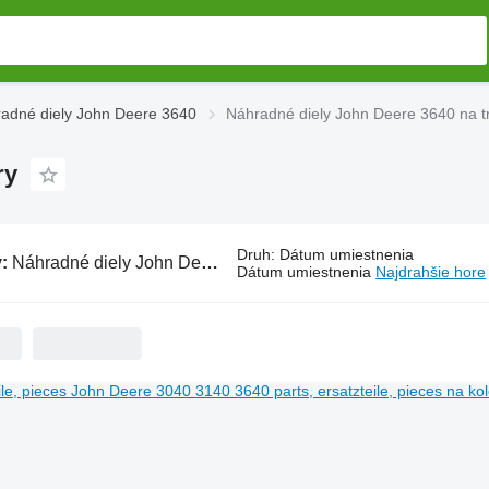
adné diely John Deere 3640
Náhradné diely John Deere 3640 na t
ry
Druh
:
Dátum umiestnenia
v:
Náhradné diely John Deere 3640 na traktory
Dátum umiestnenia
Najdrahšie hore