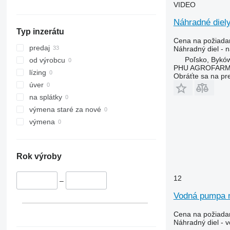
VIDEO
7140
County
1630
575
Náhradné diely
7210
Dexta
1640
590
Typ inzerátu
7220
E-series
1950
595
Cena na požiada
7230
F-series
2026 R
675
predaj
Náhradný diel - 
7240
L-series
2030
690
Poľsko, Bykó
od výrobcu
PHU AGROFAR
7250
TW
2054
698
lízing
Obráťte sa na pr
CS
2130
2640
úver
CVX
2140
3060
na splátky
Farmall
2520
3070
výmena staré za nové
International
2650
3080
výmena
JX
2850
3085
Luxxum
3040
3095
Rok výroby
MX
3045 R
3640
MXM
3050
3645
12
–
MXU
3130
4235
Magnum
3140
4245
Vodná pumpa n
Maxxum
3200
4255
Cena na požiada
Optum
3320
4345
Náhradný diel -