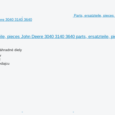
Parts, ersatzteile, piece
eere 3040 3140 3640
eile, pieces John Deere 3040 3140 3640 parts, ersatzteile,
náhradné diely
w
M
edajcu