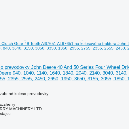
 Clutch Gear 49 Teeth Al67651 AL67651 na kolesového traktora John 
, 840, 3640, 3150, 3050, 3350, 1350, 2955, 2755, 2355, 2555, 2450, 
o prevodovky John Deere 40 And 50 Series Four Wheel Dri
Deere 940, 1040, 1140, 1640, 1840, 2040, 2140, 3040, 3140,
55, 2355, 2555, 2450, 2650, 1950, 3650, 3155, 3055, 1850, 
ozubené koleso prevodovky
acsherry
RY MACHINERY LTD
edajcu