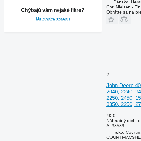
Puma
3340
4355
Dánsko, Hem
Chr. Nielsen - T
Quadtrac
3350
5425
Chýbajú vám nejaké filtre?
Obráťte sa na pr
STX
3400
5435
Navrhnite zmenu
Steiger
3415
5440
3420
5445
3640
5450
3650
5455
3720
5460
3800
5465
4040
5610
2
4055
5611
4650
5612
John Deere 40,
2040, 2240, 94
4720
5711
2250, 2450, 15
4755
5712
3350, 2250, 27
5055 E
5713
5070 M
6140
40 €
Náhradný diel - 
5075
6150
AL33539
5080
6170
5075 E
Írsko, Courtm
5085 M
6180
5075 M
5080 M
COURTMACSHER