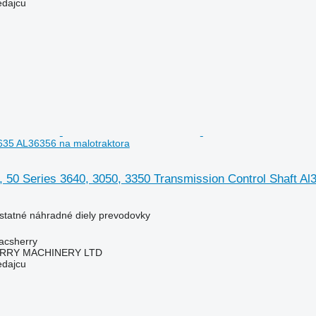
edajcu
3635 AL36356 na malotraktora
 50 Series 3640, 3050, 3350 Transmission Control Shaft Al
ostatné náhradné diely prevodovky
acsherry
RY MACHINERY LTD
edajcu