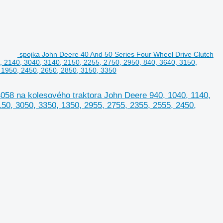
spojka John Deere 40 And 50 Series Four Wheel Drive Clutch
 2140, 3040, 3140, 2150, 2255, 2750, 2950, 840, 3640, 3150,
 1950, 2450, 2650, 2850, 3150, 3350
058 na kolesového traktora John Deere 940, 1040, 1140,
150, 3050, 3350, 1350, 2955, 2755, 2355, 2555, 2450,