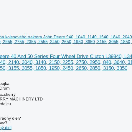
a kolesového traktora John Deere 940, 1040, 1140, 1640, 1840, 2040,
, 2955, 2755, 2355, 2555, 2450, 2650, 1950, 3650, 3155, 3055, 1850,
eere 40 And 50 Series Four Wheel Drive Clutch L39840, L34
40, 2140, 3040, 3140, 2150, 2255, 2750, 2950, 840, 3640, 3
50, 3155, 3055, 1850, 1950, 2450, 2650, 2850, 3150, 3350
pojka
 Drum
acsherry
RY MACHINERY LTD
edajcu
radný diel?
neď!
ý diel