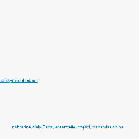
ateľskými dohodami
.
náhradné diely Parts, ersatzteile, części, transmission na