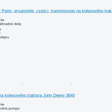
 Parts, ersatzteile, części, transmission na kolesového tr
nie
náhradné diely
w
M
edajcu
a kolesového traktora John Deere 3640
nie
 vodná pumpa