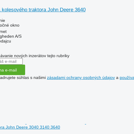
 kolesového traktora John Deere 3640
nie
bočné okno
met
ingheden A/S
edajcu
dávanie nových inzerátov tejto rubriky
na e-mail
jadrujete súhlas s našimi
zásadami ochrany osobných údajov
a
použív
tora John Deere 3040 3140 3640