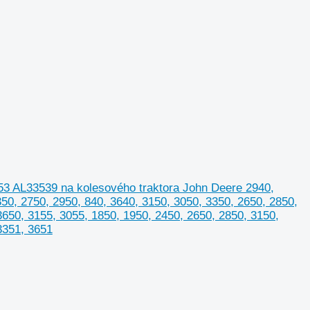
3353 AL33539 na kolesového traktora John Deere 2940,
350, 2750, 2950, 840, 3640, 3150, 3050, 3350, 2650, 2850,
3650, 3155, 3055, 1850, 1950, 2450, 2650, 2850, 3150,
3351, 3651