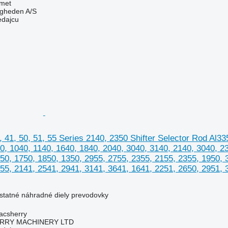
met
ingheden A/S
edajcu
 41, 50, 51, 55 Series 2140, 2350 Shifter Selector Rod Al
0, 1040, 1140, 1640, 1840, 2040, 3040, 3140, 2140, 3040, 2
50, 1750, 1850, 1350, 2955, 2755, 2355, 2155, 2355, 1950, 
55, 2141, 2541, 2941, 3141, 3641, 1641, 2251, 2650, 2951, 
ostatné náhradné diely prevodovky
acsherry
RY MACHINERY LTD